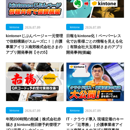
kintone
2026.07.09
kintone
2026.07.09
kintone×じぶんページ＝一元管理
日報をkintone化！ペーパーレス
で信頼構築がスムーズに！｜介護
化でお客様ごとの情報を見える化
事業アイリス南郊株式会社さまの
｜有限会社大玉溶材さまのアプリ
アプリ開発事例【その5】
開発事例(後編)
kintone
2026.07.09
kintone
2026.07.09
年間200時間の削減｜株式会社赤
IT・クラウド導入 現場定着のキー
福さまkintone朔日餅予約管理ア
マン「辻専務」｜介護事業者アイ