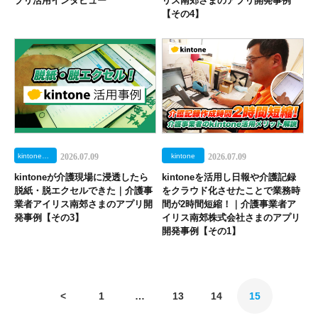
プリ活用インタビュー
リス南郊さまのアプリ開発事例
【その4】
kintone業務改善パッケージ
2026.07.09
kintone
2026.07.09
kintoneが介護現場に浸透したら
kintoneを活用し日報や介護記録
脱紙・脱エクセルできた｜介護事
をクラウド化させたことで業務時
業者アイリス南郊さまのアプリ開
間が2時間短縮！｜介護事業者ア
発事例【その3】
イリス南郊株式会社さまのアプリ
開発事例【その1】
<
1
…
13
14
15