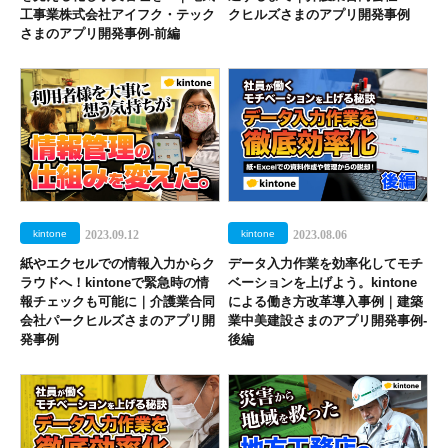
工事業株式会社アイフク・テック
クヒルズさまのアプリ開発事例
さまのアプリ開発事例-前編
kintone
2023.09.12
kintone
2023.08.06
紙やエクセルでの情報入力からク
データ入力作業を効率化してモチ
ラウドへ！kintoneで緊急時の情
ベーションを上げよう。kintone
報チェックも可能に｜介護業合同
による働き方改革導入事例｜建築
会社パークヒルズさまのアプリ開
業中美建設さまのアプリ開発事例-
発事例
後編