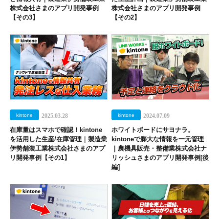
株式会社さまのアプリ開発事例
株式会社さまのアプリ開発事例
【その3】
【その2】
kintone
2025.03.28
kintone
2024.07.09
在庫量はスマホで確認！kintone
ホワイトボードにサヨナラ。
を活用した生産/在庫管理｜製造業
kintoneで膨大な情報を一元管理
伊勢舗装工業株式会社さまのアプ
｜農機具販売・整備業株式会社ナ
リ開発事例【その1】
リッシュさまのアプリ開発事例[後
編]