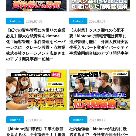
kintone
2026.07.09
kintone
2026.03.04
【紙での資料管理にお困りの企業
【人材業】タスク漏れの心配不
必見】膨大な紙資料をkintone
要！kintoneで情報管理は簡単に
化！顧客管理・案件管理をペーパ
進捗管理可能に｜外国人技能実習
ーレスに｜クレーン設置・点検業
生受入サポート業ダイバーシティ
株式会社クレーンメンテ広島さま
事業協同組合様のアプリ開発事例
のアプリ開発事例ー前編ー
kintone
2023.08.06
kintone
2023.09.12
【kintone活用事例】工事の原価
社内勉強会！kintoneが社内に浸
を見える化し予実管理を！｜電気
透するまで｜介護業合同会社パー