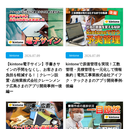
kintone
2026.07.09
kintone
2026.07.09
【kintone電子サイン】手書きサ
kintoneで原価管理を実現！工数
インの手間をなくし、お客さまの
管理・見積管理を一元化して情報
負担を軽減する！｜クレーン設
集約｜電気工事業株式会社アイフ
置･点検業株式会社クレーンメン
ク・テックさまのアプリ開発事例-
テ広島さまのアプリ開発事例ー後
後編
編ー