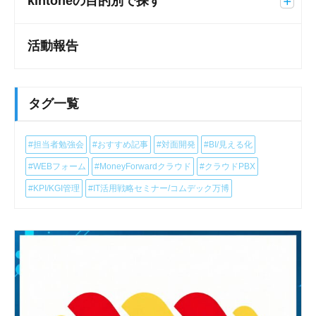
kintoneの目的別で探す
活動報告
タグ一覧
#担当者勉強会
#おすすめ記事
#対面開発
#BI/見える化
#WEBフォーム
#MoneyForwardクラウド
#クラウドPBX
#KPI/KGI管理
#IT活用戦略セミナー/コムデック万博