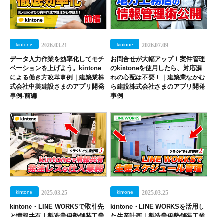
kintone
2026.03.21
kintone
2026.07.09
データ入力作業を効率化してモチ
お問合せが大幅アップ！案件管理
ベーションを上げよう。kintone
のkintoneを使用したら、対応漏
による働き方改革事例｜建築業株
れの心配は不要！｜建築業なかむ
式会社中美建設さまのアプリ開発
ら建設株式会社さまのアプリ開発
事例-前編
事例
kintone
2025.03.25
kintone
2025.03.25
kintone・LINE WORKSで取引先
kintone・LINE WORKSを活用し
と情報共有｜製造業伊勢舗装工業
た生産計画｜製造業伊勢舗装工業