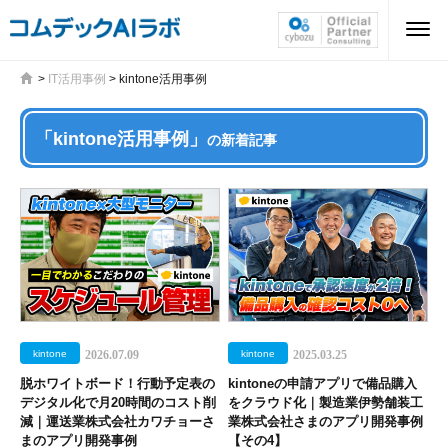
>
IT活用事例
>
kintone活用事例
「kintone活用事例」
の新着記事
kintone
2026.07.09
kintone
2025.03.25
脱ホワイトボード！行動予定表の
kintoneの申請アプリで備品購入
デジタル化で月20時間のコスト削
をクラウド化｜製造業伊勢舗装工
減｜運送業株式会社カワチョーさ
業株式会社さまのアプリ開発事例
まのアプリ開発事例
【その4】