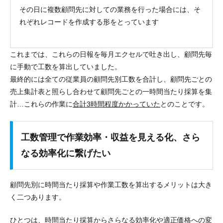
その日に複数顧問先に対しての業務を行った場合には、そ
れぞれレコードを作成する形をとっています
これまでは、これらの日報を毎月エクセルで吐き出し、
顧問先毎
に手動で工数を算出
していました。
最終的には全ての従業員の顧問先別工数を合計し、顧問先ごとの
売上集計表と照らし合わせて顧問先ごとの一時間当たり採算を集
計…これらの作業に
合計3時間程度かかっていた
とのことです。
工数管理で作業効率・収益を見える化、さら
なる効率化に繋げたい
顧問先別に時間当たり採算や作業工数を算出するメリットは大き
く二つあります。
ひとつは、
時間当たり採算
から
さらなる効率化や適正価格への変