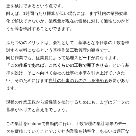
更を検討できる
という点です。
例えば、1時間当たり採算が低い場合には、まず社内の業務効率
化で解決できないか、業務量が現在の価格に対して適性なのかど
うか等を検討することができます。
ふたつめのメリットは、会社として、
基準となる仕事の工数を検
討する材料になる
という基準作業工数管理の観点です。
同じ作業でも、従業員によって処理スピードが異なります。
「この作業であれば、これくらいの工数で完了させる」
という基
準を設け、そこへ向けて会社の仕事の水準を引き上げていきた
い、そのためにはまず
自社の仕事のものさしを決める
必要があり
ます。
現状の作業工数から適性値を検討するためにも、まずはデータの
蓄積が不可欠と言えるでしょう。
この集計をkintoneで自動的に行い、工数管理の集計結果のデー
タを蓄積していくことでより社内業務を効率化、あるいは適正な