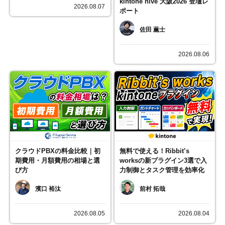
kintone hive 大阪2026 登壇レ
2026.08.07
ポート
佐田 薫士
2026.08.06
クラウドPBXの料金比較｜初
無料で使える！Ribbit’s
期費用・月額費用の相場と選
worksの新プラグイン3選で入
び方
力制御とタスク管理を効率化
濱口 裕汰
前村 拓哉
2026.08.05
2026.08.04