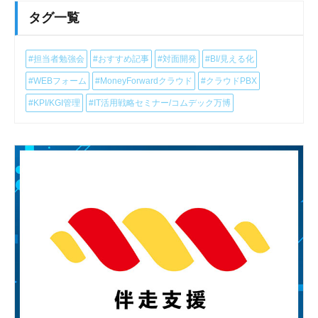
タグ一覧
#担当者勉強会
#おすすめ記事
#対面開発
#BI/見える化
#WEBフォーム
#MoneyForwardクラウド
#クラウドPBX
#KPI/KGI管理
#IT活用戦略セミナー/コムデック万博