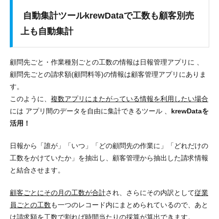
自動集計ツールkrewDataで工数も顧客別売
上も自動集計
顧問先ごと・作業種別ごとの工数の情報は日報管理アプリに 、
顧問先ごとの請求額(顧問料等)の情報は顧客管理アプリにありま
す。
このように、
複数アプリにまたがっている情報を利用したい場合
には アプリ間のデータを自由に集計できるツール 、
krewDataを
活用！
日報から「誰が」「いつ」「どの顧問先の作業に」「どれだけの
工数をかけていたか」を抽出し、顧客管理から抽出した請求情報
と結合させます。
顧客ごとにその月の工数が合計
され、さらにその内訳として
従業
員ごとの工数
も一つのレコード内にまとめられているので、あと
は請求額を工数で割れば時間当たりの採算が算出できます。