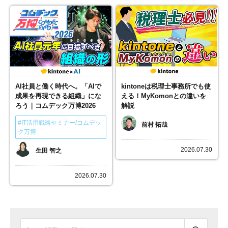
AI社員と働く時代へ。「AIで
kintoneは税理士事務所でも使
成果を再現できる組織」にな
える！MyKomonとの違いを
ろう｜コムデック万博2026
解説
#IT活用戦略セミナー/コムデッ
前村 拓哉
ク万博
2026.07.30
生田 智之
2026.07.30