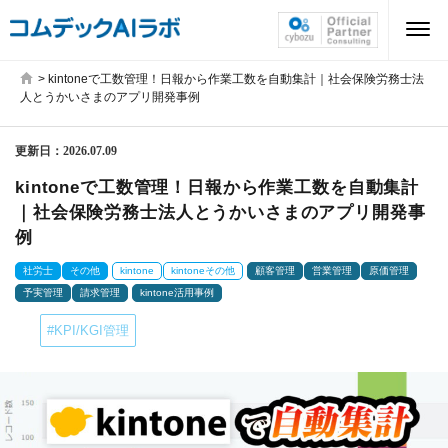
>
kintoneで工数管理！日報から作業工数を自動集計｜社会保険労務士法
人とうかいさまのアプリ開発事例
更新日：
2026.07.09
kintoneで工数管理！日報から作業工数を自動集計
｜社会保険労務士法人とうかいさまのアプリ開発事
例
社労士
その他
kintone
kintoneその他
顧客管理
営業管理
原価管理
予実管理
請求管理
kintone活用事例
#KPI/KGI管理