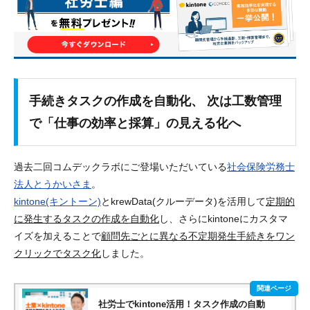
手続きタスクの作成を自動化、 次は工数管理
で「仕事の効率と採算」の見える化へ
過去二回コムデックラボにご登場いただいている
社会保険労務士
法人とうかいさま
。
kintone(キントーン)
とkrewData(クルーデータ)を活用して
定期的
に発生するタスクの作成を自動化
し、さらにkintoneにカスタマ
イズを加えることで
顧問先ごとに異なる不定期発生手続きをワン
クリックでタスク化
しました。
社労士でkintone活用！タスク作成の自動