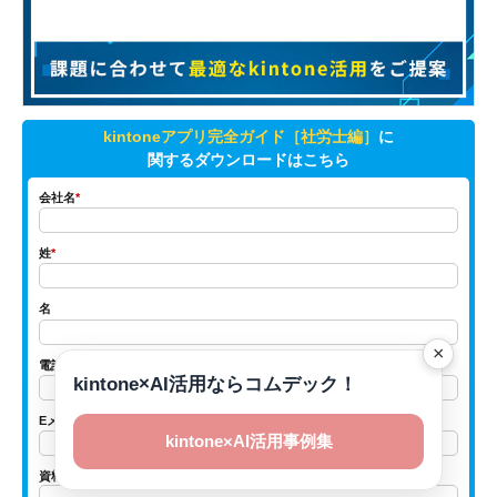
kintoneアプリ完全ガイド［社労士編］
に
関するダウンロードはこちら
会社名
*
姓
*
名
×
電話番号
*
kintone×AI活用ならコムデック！
Eメール
*
kintone×AI活用事例集
資料ダウンロードの目的
*