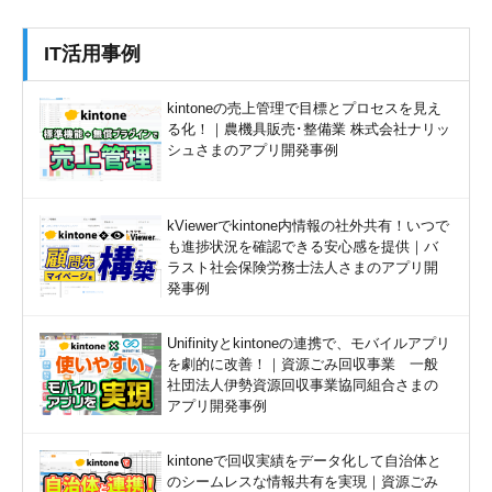
IT活用事例
kintoneの売上管理で目標とプロセスを見え
る化！｜農機具販売･整備業 株式会社ナリッ
シュさまのアプリ開発事例
kViewerでkintone内情報の社外共有！いつで
も進捗状況を確認できる安心感を提供｜バ
ラスト社会保険労務士法人さまのアプリ開
発事例
Unifinityとkintoneの連携で、モバイルアプリ
を劇的に改善！｜資源ごみ回収事業 一般
社団法人伊勢資源回収事業協同組合さまの
アプリ開発事例
kintoneで回収実績をデータ化して自治体と
のシームレスな情報共有を実現｜資源ごみ