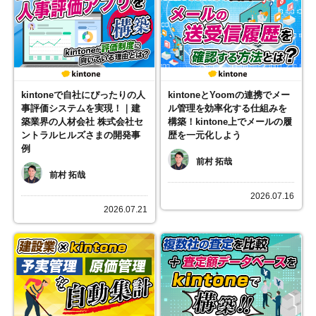
kintoneで自社にぴったりの人
kintoneとYoomの連携でメー
事評価システムを実現！｜建
ル管理を効率化する仕組みを
築業界の人材会社 株式会社セ
構築！kintone上でメールの履
ントラルヒルズさまの開発事
歴を一元化しよう
例
前村 拓哉
前村 拓哉
2026.07.16
2026.07.21