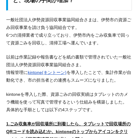
ど、現場の手間が増加？
一般社団法人伊勢資源回収事業協同組合さまは、伊勢市の資源ご
み回収事業を請け負う協同組合です。
6つの清掃業者で成り立っており、伊勢市内をごみ収集車で回っ
て資源ごみを回収し、清掃工場へ運んでいます。
以前は作業記録や報告書などを紙の書類で管理されていた一般社
団法人伊勢資源回収事業協同組合さま。
情報管理に
kintone(キントーン)
を導入したことで、集計作業が自
動化でき、市の担当者との連携もスムーズになりました。
kintoneを導入した際、資源
ごみの回収実績はタブレットのカメ
ラ機能を使って写真で管理するという仕組みを構築
しました。
具体的な手順としては以下の4ステップです。
1.ごみ収集車が回収場所に到着したら、タブレットで回収場所の
QRコードを読み込むか、kintoneのトップからアイコンをクリ