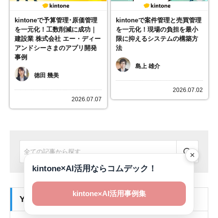
kintoneで予算管理･原価管理
kintoneで案件管理と売買管理
を一元化！工数削減に成功｜
を一元化！現場の負担を最小
建設業 株式会社 エー・ディー
限に抑えるシステムの構築方
アンドシーさまのアプリ開発
法
事例
島上 雄介
徳田 幾美
2026.07.02
2026.07.07
×
kintone×AI活用ならコムデック！
kintone×AI活用事例集
YouTube