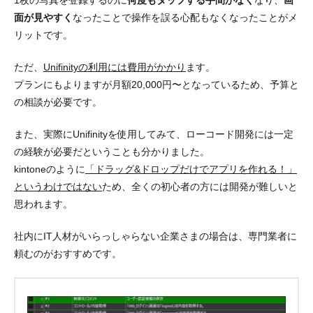
面が見やすく
なったことで
操作を誤る心配もなくなったことがメ
リット
です。
ただ、
Unifinityの利用には費用がかかり
ます。
プランにもよりますが月額20,000円〜となっているため、予算と
の相談が必要です。
また、実際にUnifinityを使用してみて、
ローコード開発には一定
の経験が必要
だということも分かりました。
kintoneのように
「ドラッグ&ドロップだけでアプリを作れる！」
というわけではない
ため、全くの初心者の方には開発が難しいと
思われます。
社内にIT人材がいらっしゃらない企業さまの場合は、
専門業者に
頼むのがおすすめ
です。