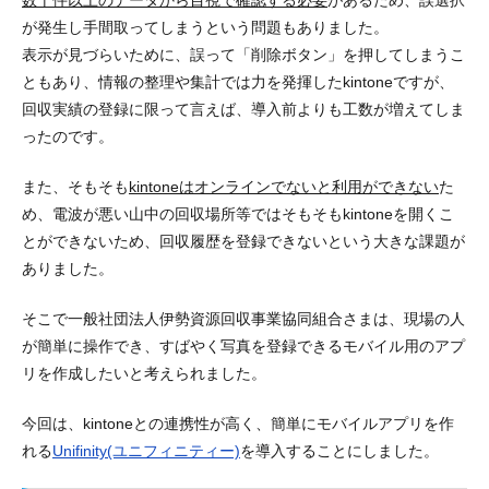
が発生し手間取って
しまうという問題もありました。
表示が見づらいために、誤って「削除ボタン」を押してしまうこ
ともあり、情報の整理や集計では力を発揮したkintoneですが、
回収実績の登録に限って言えば、導入前よりも工数が増えてしま
ったのです。
また、そもそも
kintoneはオンラインでないと利用ができない
た
め、
電波が悪い山中の回収場所等ではそもそもkintoneを開くこ
とができないため、回収履歴を登録できないという大きな課題
が
ありました。
そこで一般社団法人伊勢資源回収事業協同組合さまは、
現場の人
が簡単に操作でき、すばやく写真を登録できるモバイル用のアプ
リを作成したい
と考えられました。
今回は、kintoneとの連携性が高く、簡単にモバイルアプリを作
れる
Unifinity(ユニフィニティー)
を導入することにしました。