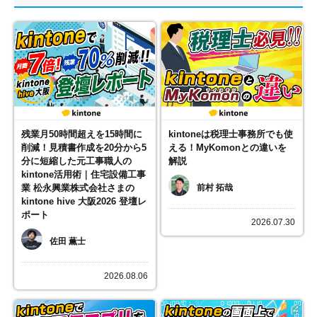
残業月50時間超えを15時間に
kintoneは税理士事務所でも使
削減！見積書作成を20分から5
える！MyKomonとの違いを
分に短縮した元工事職人の
解説
kintone活用術｜住宅設備工事
業 松永興業株式会社さまの
前村 拓哉
kintone hive 大阪2026 登壇レ
ポート
2026.07.30
佐田 薫士
2026.08.06