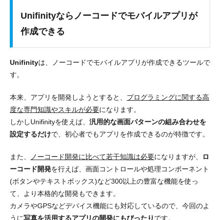
Unifinityならノーコードでモバイルアプリが
作成できる
Unifinity
は、
ノーコードでモバイルアプリが作成できるツール
で
す。
本来、アプリを開発しようとすると、
プログラミングに関する高
度な専門知識やスキルが必要
になります。
しかしUnifinityを使えば、
汎用的な画面パターンの組み合わせを
設定するだけ
で、
初心者でもアプリを作成
できるのが特徴です。
また、
ノーコード開発に比べて若干知識は必要
になりますが、
ロ
ーコード開発
を行えば、
画面コントロールや処理コンポーネント
(ボタンやテキストボックス)など300以上の豊富な機能を使っ
て、より本格的な開発
もできます。
カメラやGPSなどデバイス機能にも対応しているので、今回のよ
うに
写真を活用するアプリの開発にもぴったり
です。