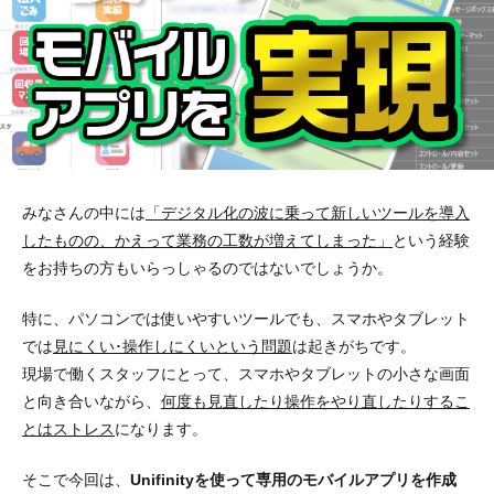
みなさんの中には
「デジタル化の波に乗って新しいツールを導入
したものの、かえって業務の工数が増えてしまった」
という経験
をお持ちの方もいらっしゃるのではないでしょうか。
特に、パソコンでは使いやすいツールでも、スマホやタブレット
では
見にくい･操作しにくいという問題
は起きがちです。
現場で働くスタッフにとって、スマホやタブレットの小さな画面
と向き合いながら、
何度も見直したり操作をやり直したりするこ
とはストレス
になります。
そこで今回は、
Unifinityを使って専用のモバイルアプリを作成