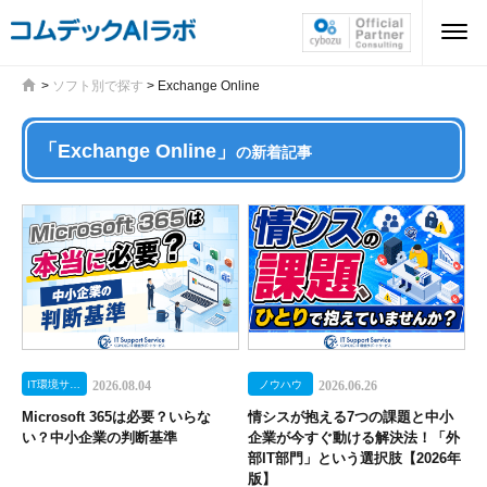
>
ソフト別で探す
>
Exchange Online
「Exchange Online」
の新着記事
IT環境サポートサービス
2026.08.04
ノウハウ
2026.06.26
Microsoft 365は必要？いらな
情シスが抱える7つの課題と中小
い？中小企業の判断基準
企業が今すぐ動ける解決法！「外
部IT部門」という選択肢【2026年
版】