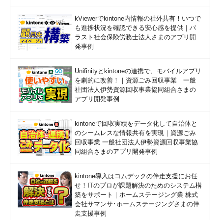
kViewerでkintone内情報の社外共有！いつで
も進捗状況を確認できる安心感を提供｜バ
ラスト社会保険労務士法人さまのアプリ開
発事例
Unifinityとkintoneの連携で、モバイルアプリ
を劇的に改善！｜資源ごみ回収事業 一般
社団法人伊勢資源回収事業協同組合さまの
アプリ開発事例
kintoneで回収実績をデータ化して自治体と
のシームレスな情報共有を実現｜資源ごみ
回収事業 一般社団法人伊勢資源回収事業協
同組合さまのアプリ開発事例
kintone導入はコムデックの伴走支援にお任
せ！ITのプロが課題解決のためのシステム構
築をサポート｜ホームステージング業 株式
会社サマンサ･ホームステージングさまの伴
走支援事例