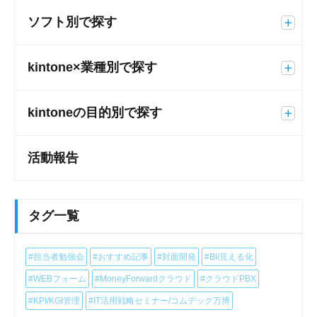
ソフト別で探す
kintone×業種別で探す
kintoneの目的別で探す
活動報告
タグ一覧
#担当者勉強会
#おすすめ記事
#対面開発
#BI/見える化
#WEBフォーム
#MoneyForwardクラウド
#クラウドPBX
#KPI/KGI管理
#IT活用戦略セミナー/コムデック万博