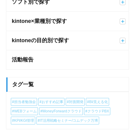
ソフト別で探す
kintone×業種別で探す
kintoneの目的別で探す
活動報告
タグ一覧
#担当者勉強会
#おすすめ記事
#対面開発
#BI/見える化
#WEBフォーム
#MoneyForwardクラウド
#クラウドPBX
#KPI/KGI管理
#IT活用戦略セミナー/コムデック万博