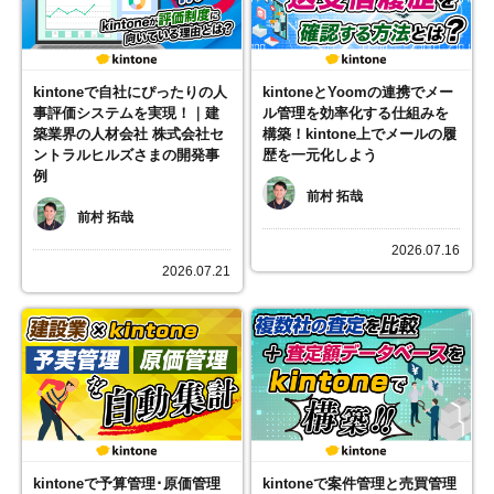
kintoneで自社にぴったりの人
kintoneとYoomの連携でメー
事評価システムを実現！｜建
ル管理を効率化する仕組みを
築業界の人材会社 株式会社セ
構築！kintone上でメールの履
ントラルヒルズさまの開発事
歴を一元化しよう
例
前村 拓哉
前村 拓哉
2026.07.16
2026.07.21
kintoneで予算管理･原価管理
kintoneで案件管理と売買管理