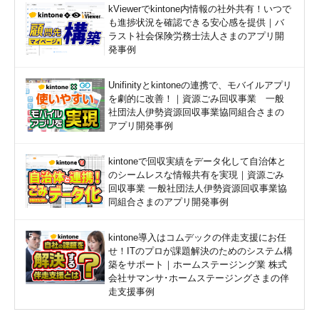
kViewerでkintone内情報の社外共有！いつで
も進捗状況を確認できる安心感を提供｜バ
ラスト社会保険労務士法人さまのアプリ開
発事例
Unifinityとkintoneの連携で、モバイルアプリ
を劇的に改善！｜資源ごみ回収事業 一般
社団法人伊勢資源回収事業協同組合さまの
アプリ開発事例
kintoneで回収実績をデータ化して自治体と
のシームレスな情報共有を実現｜資源ごみ
回収事業 一般社団法人伊勢資源回収事業協
同組合さまのアプリ開発事例
kintone導入はコムデックの伴走支援にお任
せ！ITのプロが課題解決のためのシステム構
築をサポート｜ホームステージング業 株式
会社サマンサ･ホームステージングさまの伴
走支援事例