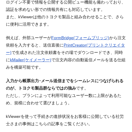
ログイン不要で情報を公開する公開ビュー機能も備わっており、
認証を求めない形での情報共有にも対応しています。
また、kViewerは他のトヨクモ製品と組み合わせることで、さら
に便利に活用できます。
例えば、外部ユーザーが
FormBridge(フォームブリッジ)
から注文
依頼を入力すると、送信直後に
PrintCreator(プリントクリエイタ
ー)
で生成された注文依頼書をその場でダウンロードでき、同時
に
kMailer(ケイメーラー)
で注文内容の自動返信メールを送る仕組
みを構築可能です。
入力から帳票出力･メール送信までをシームレスにつなげられる
のが、トヨクモ製品群ならではの強み
です。
ただし、プランによって利用可能なユーザー数に上限があるた
め、規模に合わせて選びましょう。
kViewerを使って手続きの進捗状況をお客様に公開している社労
士さまの事例はこちらの記事をご覧ください。