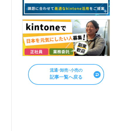
流通･卸売･小売の
記事一覧へ戻る