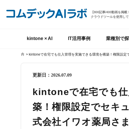
【800記事/400動画を
クラウドツールを使用して
kintone × AI
IT活用事例
業種別で探
>
kintoneで在宅でも仕入管理を実施できる環境を構築！権限設
更新日：
2026.07.09
kintoneで在宅で
築！権限設定でセキュ
式会社イワオ薬局さ