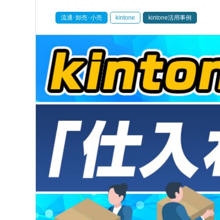
流通･卸売･小売
kintone
kintone活用事例