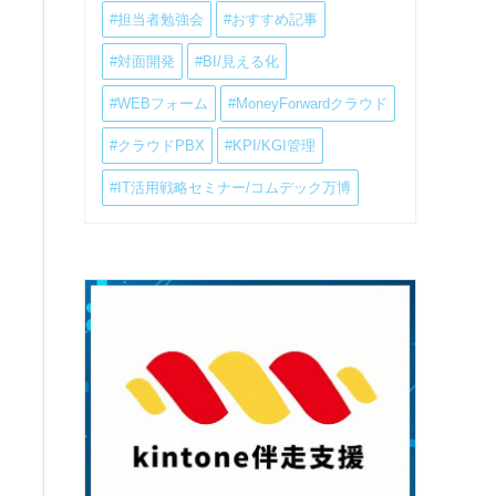
#担当者勉強会
#おすすめ記事
#対面開発
#BI/見える化
#WEBフォーム
#MoneyForwardクラウド
#クラウドPBX
#KPI/KGI管理
#IT活用戦略セミナー/コムデック万博