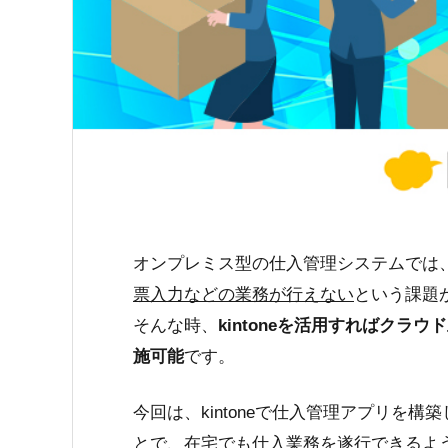
オンプレミス型の仕入管理システムでは
票入力などの業務が行えない
という課題
そんな時、
kintoneを活用すればク
施可能
です。
今回は、kintoneで仕入管理アプリを
とで、在宅でも仕入業務を遂行できるよ