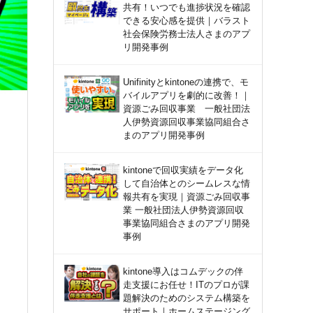
共有！いつでも進捗状況を確認
できる安心感を提供｜バラスト
社会保険労務士法人さまのアプ
リ開発事例
Unifinityとkintoneの連携で、モ
バイルアプリを劇的に改善！｜
資源ごみ回収事業 一般社団法
人伊勢資源回収事業協同組合さ
まのアプリ開発事例
kintoneで回収実績をデータ化
して自治体とのシームレスな情
報共有を実現｜資源ごみ回収事
業 一般社団法人伊勢資源回収
事業協同組合さまのアプリ開発
事例
kintone導入はコムデックの伴
走支援にお任せ！ITのプロが課
題解決のためのシステム構築を
サポート｜ホームステージング