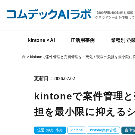
【800記事/400動画を
クラウドツールを使用して
kintone × AI
IT活用事例
業種別で探
>
kintoneで案件管理と売買管理を一元化！現場の負担を最小限
更新日：
2026.07.02
kintoneで案件管
担を最小限に抑える
流通･卸売･小売
kintone
kintone案件管理
案件