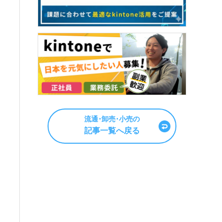
流通･卸売･小売の
記事一覧へ戻る