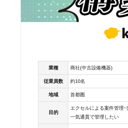
業種
商社(中古設備機器)
従業員数
約10名
地域
首都圏
エクセルによる案件管理･
目的
一気通貫で管理したい