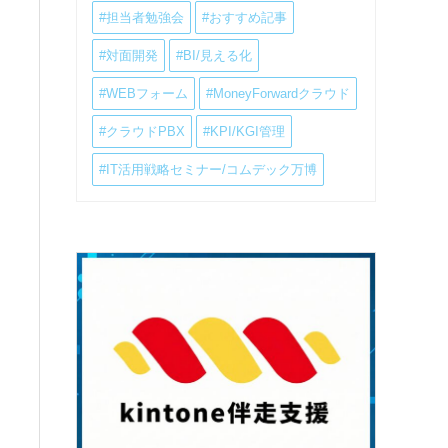
#担当者勉強会
#おすすめ記事
#対面開発
#BI/見える化
#WEBフォーム
#MoneyForwardクラウド
#クラウドPBX
#KPI/KGI管理
#IT活用戦略セミナー/コムデック万博