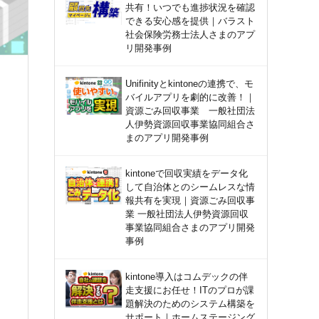
共有！いつでも進捗状況を確認
できる安心感を提供｜バラスト
社会保険労務士法人さまのアプ
リ開発事例
Unifinityとkintoneの連携で、モ
バイルアプリを劇的に改善！｜
資源ごみ回収事業 一般社団法
人伊勢資源回収事業協同組合さ
まのアプリ開発事例
kintoneで回収実績をデータ化
して自治体とのシームレスな情
報共有を実現｜資源ごみ回収事
業 一般社団法人伊勢資源回収
事業協同組合さまのアプリ開発
事例
kintone導入はコムデックの伴
走支援にお任せ！ITのプロが課
題解決のためのシステム構築を
サポート｜ホームステージング