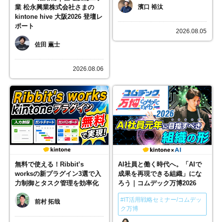
業 松永興業株式会社さまの
濱口 裕汰
kintone hive 大阪2026 登壇レ
ポート
2026.08.05
佐田 薫士
2026.08.06
無料で使える！Ribbit’s
AI社員と働く時代へ。「AIで
worksの新プラグイン3選で入
成果を再現できる組織」にな
力制御とタスク管理を効率化
ろう｜コムデック万博2026
#IT活用戦略セミナー/コムデッ
前村 拓哉
ク万博