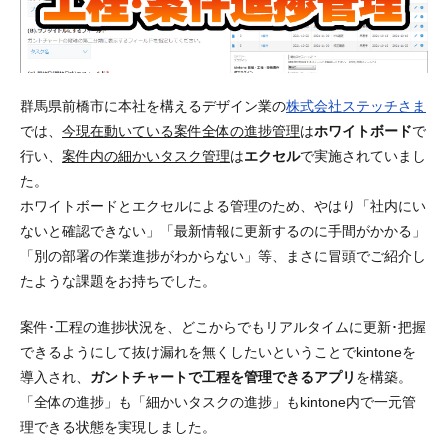
群馬県前橋市に本社を構えるデザイン業の
株式会社ステッチさま
では、
今現在動いている案件全体の進捗管理
は
ホワイトボード
で
行い、
案件内の細かいタスク管理
は
エクセル
で実施されていまし
た。
ホワイトボードとエクセルによる管理のため、やはり「社内にい
ないと確認できない」「最新情報に更新するのに手間がかかる」
「別の部署の作業進捗がわからない」等、まさに冒頭でご紹介し
たような課題をお持ちでした。
案件･工程の進捗状況を、どこからでもリアルタイムに更新･把握
できるようにして抜け漏れを無くしたいということでkintoneを
導入され、
ガントチャートで工程を管理できるアプリ
を構築。
「全体の進捗」も「細かいタスクの進捗」も
kintone内で一元管
理できる状態
を実現しました。