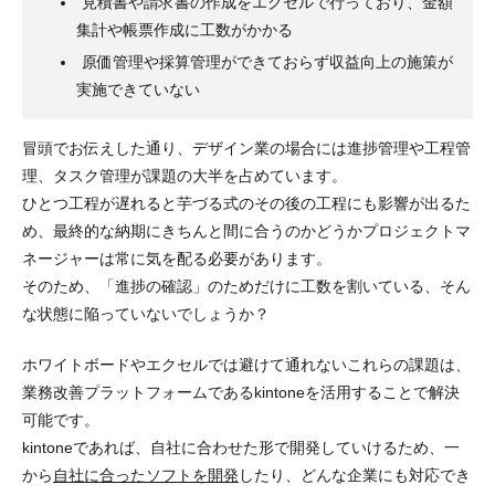
見積書や請求書の作成をエクセルで行っており、金額
集計や帳票作成に工数がかかる
原価管理や採算管理ができておらず収益向上の施策が
実施できていない
冒頭でお伝えした通り、デザイン業の場合には
進捗管理
や
工程管
理
、
タスク管理
が課題の大半を占めています。
ひとつ工程が遅れると芋づる式のその後の工程にも影響が出るた
め、最終的な納期にきちんと間に合うのかどうかプロジェクトマ
ネージャーは常に気を配る必要があります。
そのため、
「進捗の確認」のためだけに工数を割いている
、そん
な状態に陥っていないでしょうか？
ホワイトボードやエクセルでは避けて通れないこれらの課題は、
業務改善プラットフォームである
kintoneを活用することで解決
可能
です。
kintoneであれば、自社に合わせた形で開発していけるため、一
から
自社に合ったソフトを開発
したり、どんな企業にも対応でき