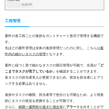
工程管理
案件の各工程ごとの進捗をガントチャート形式で管理する機能
で
す。
先ほどの案件管理は全体の進捗管理だったのに対し、こちらは
案
件内の細かいタスクの管理
となります。
案件に紐づく形で細かなタスクの期日管理が可能で、全員が
「ど
こまでタスクが完了しているか」
を確認することができます。
各タスクの担当者本人が更新できるため、状況を担当者にヒアリ
ングする必要はありません。
進捗やタスクの種類、担当者等で色分けも可能なため、
より視覚
的にタスクの状況を把握することが可能
です。
さらに、
納期一週間前や過ぎた場合等
に
アラート
を出すことがで