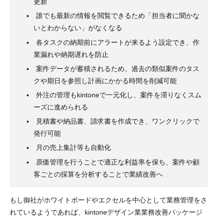
更新
誰でも最新の情報を閲覧できるため「担当者に聞かな
いとわからない」がなくなる
各タスクの納期前にアラートが来るよう設定でき、作
業漏れや納期遅れを防止
案件データが蓄積されるため、過去の類似案件のタス
クや期日を参照し計画にかかる時間を削減可能
外注の管理もkintoneで一元化し、案件を滞りなくスム
ーズに進められる
見積書や納品書、請求書を作成でき、ワンクリックで
発行可能
月の売上集計等も自動化
原価管理を行うことで適正な利益率を保ち、案件や顧
客ごとの採算を分析することで業績改善へ
もし御社がホワイトボードやエクセルを中心として業務管理をさ
れているようであれば、kintoneデザイン業業務改善パッケージ