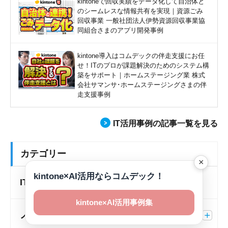
kintoneで回収実績をデータ化して自治体と
のシームレスな情報共有を実現｜資源ごみ
回収事業 一般社団法人伊勢資源回収事業協
同組合さまのアプリ開発事例
kintone導入はコムデックの伴走支援にお任
せ！ITのプロが課題解決のためのシステム構
築をサポート｜ホームステージング業 株式
会社サマンサ･ホームステージングさまの伴
走支援事例
IT活用事例の記事一覧を見る
カテゴリー
×
kintone×AI活用ならコムデック！
IT導入補助金
kintone×AI活用事例集
ノウハウ