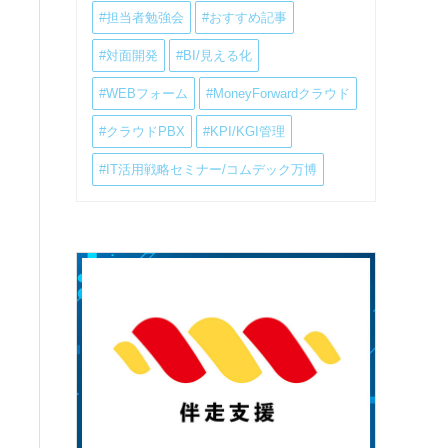
#担当者勉強会
#おすすめ記事
#対面開発
#BI/見える化
#WEBフォーム
#MoneyForwardクラウド
#クラウドPBX
#KPI/KGI管理
#IT活用戦略セミナー/コムデック万博