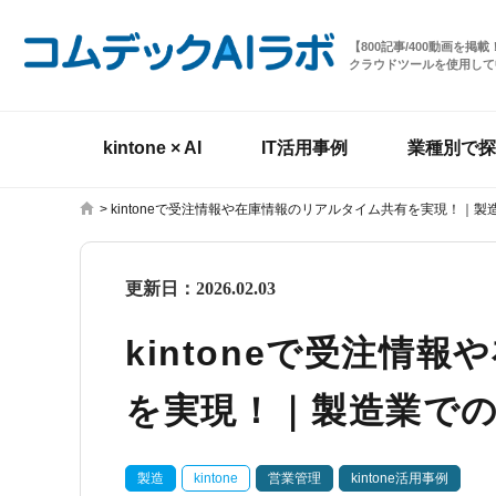
【800記事/400動画を
クラウドツールを使用して
kintone × AI
IT活用事例
業種別で探
>
kintoneで受注情報や在庫情報のリアルタイム共有を実現！｜
更新日：
2026.02.03
kintoneで受注情
を実現！｜製造業で
製造
kintone
営業管理
kintone活用事例