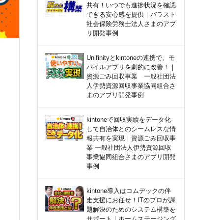
共有！いつでも進捗状況を確認
できる安心感を提供｜バラスト
社会保険労務士法人さまのアプ
リ開発事例
Unifinityとkintoneの連携で、モ
バイルアプリを劇的に改善！｜
資源ごみ回収事業 一般社団法
人伊勢資源回収事業協同組合さ
まのアプリ開発事例
kintoneで回収実績をデータ化
して自治体とのシームレスな情
報共有を実現｜資源ごみ回収事
業 一般社団法人伊勢資源回収
事業協同組合さまのアプリ開発
事例
kintone導入はコムデックの伴
走支援にお任せ！ITのプロが課
題解決のためのシステム構築を
サポート｜ホームステージング