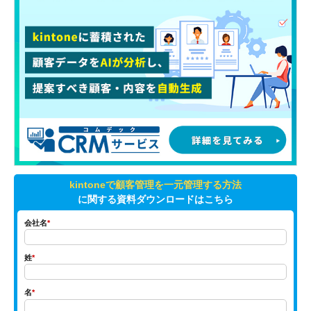
kintoneで顧客管理を一元管理する方法
に関する資料ダウンロードはこちら
会社名
*
姓
*
名
*