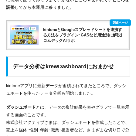
調整
してから本運用に移りました。
kintoneとGoogleスプレッドシートを連携す
る方法をプラグイン･GASなど用途別に解説|
コムデックAIラボ
データ分析はkrewDashboardにおまかせ
kintoneアプリに最新データが蓄積されてきたところで、
ダッシ
ュボードを使ったデータ分析も開始
しました。
ダッシュボード
とは、
データの集計結果を表やグラフで一覧表示
する画面
のことです。
株式会社アクティブさまは、ダッシュボードを作成したことで、
売上を媒体･性別･年齢･職業･担当者など、
さまざまな切り口で分