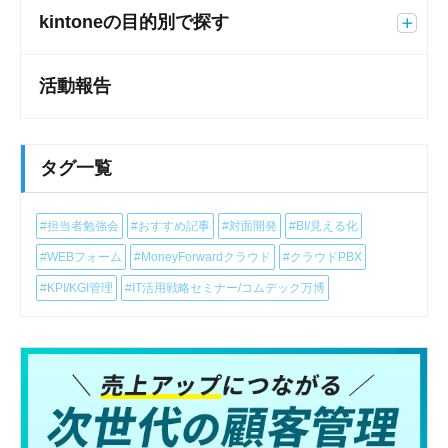
kintoneの目的別で探す
活動報告
タグ一覧
#担当者勉強会
#おすすめ記事
#対面開発
#BI/見える化
#WEBフォーム
#MoneyForwardクラウド
#クラウドPBX
#KPI/KGI管理
#IT活用戦略セミナー/コムデック万博