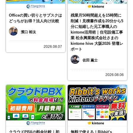
Officeの買い切りとサブスクは
残業月50時間超えを15時間に
どっちがお得？法人向け比較
削減！見積書作成を20分から5
分に短縮した元工事職人の
濱口 裕汰
kintone活用術｜住宅設備工事
業 松永興業株式会社さまの
kintone hive 大阪2026 登壇レ
2026.08.07
ポート
佐田 薫士
2026.08.06
クラウドPBXの料金比較｜初
無料で使える！Ribbit’s