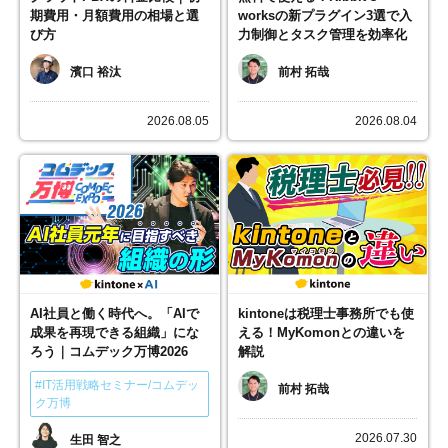
期費用・月額費用の相場と選
worksの新プラグイン3選で入
び方
力制御とタスク管理を効率化
濱口 裕汰
前村 拓哉
2026.08.05
2026.08.04
AI社員と働く時代へ。「AIで
kintoneは税理士事務所でも使
成果を再現できる組織」にな
える！MyKomonとの違いを
ろう｜コムデック万博2026
解説
#IT活用戦略セミナー/コムデッ
前村 拓哉
ク万博
2026.07.30
生田 智之