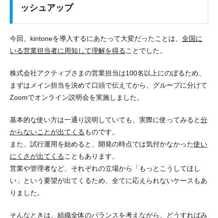
ッシュアップ
今回、kintoneを導入するにあたって大変だったことは、
全国に
いる営業担当者に周知して理解を得る
ことでした。
株式会社アクティブさまの営業担当は100名以上にのぼるため、
まずはメイン担当を決めて口頭で伝えてから、グループに分けて
Zoomでオンライン説明会を実施しました。
基本的な使い方は一通り説明していても、実際に使ってみると
分
からないことが出てくる
ものです。
また、試行運用を始めると、開発の時点では気付かなかった
使い
にくさが出てくる
こともあります。
営業や管理者など、それぞれの立場から「もっとこうしてほし
い」という要望が出てくるため、
全てに応えられない
ケースもあ
りました。
そんなときは、組織全体のバランスを考えながら、どうすればみ