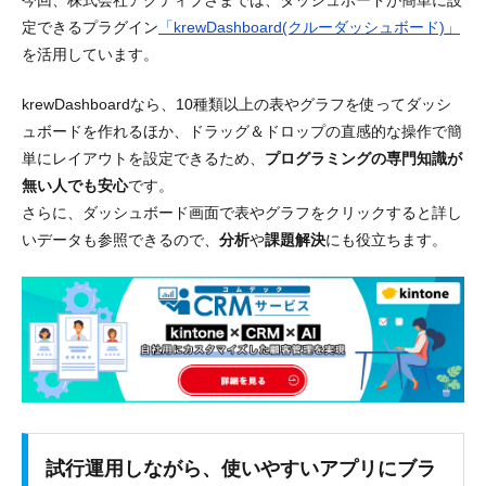
定できるプラグイン
「krewDashboard(クルーダッシュボード)」
を活用しています。
krewDashboardなら、
10種類以上の表やグラフを使ってダッシ
ュボードを作れるほか、ドラッグ＆ドロップの直感的な操作で簡
単にレイアウトを設定できる
ため、
プログラミングの専門知識が
無い人でも安心
です。
さらに、
ダッシュボード画面で表やグラフをクリックすると詳し
いデータも参照できる
ので、
分析
や
課題解決
にも役立ちます。
試行運用しながら、使いやすいアプリにブラ