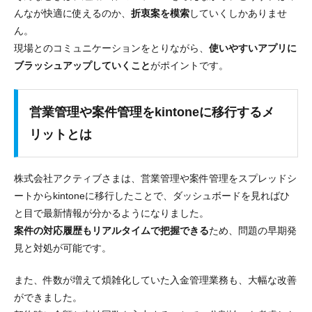
んなが快適に使えるのか、
折衷案を模索
していくしかありませ
ん。
現場とのコミュニケーションをとりながら、
使いやすいアプリに
ブラッシュアップしていくこと
がポイントです。
営業管理や案件管理をkintoneに移行するメ
リットとは
株式会社アクティブさまは、営業管理や案件管理をスプレッドシ
ートからkintoneに移行したことで、
ダッシュボードを見ればひ
と目で最新情報が分かる
ようになりました。
案件の対応履歴もリアルタイムで把握できる
ため、
問題の早期発
見と対処が可能
です。
また、件数が増えて
煩雑化していた入金管理業務も、大幅な改善
ができました。