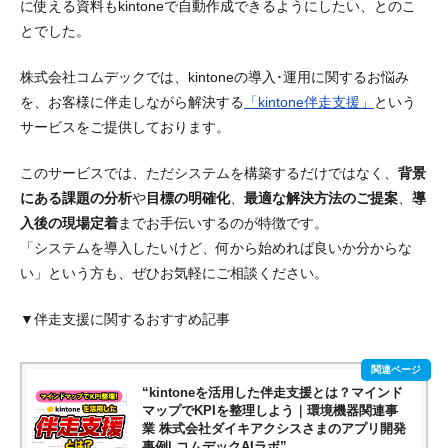
に使える資料もkintoneで自動作成できるようにしたい、とのこ
とでした。
株式会社コムデックでは、kintoneの導入･運用に関するお悩み
を、お客様に伴走しながら解決する
「kintone伴走支援」
という
サービスをご提供しております。
このサービスでは、ただシステムを構築するだけではなく、
背景
にある課題の分析
や
目標の明確化
、
最適な解決方法のご提案
、
導
入後の現場定着
までお手伝いするのが特徴です。
「システムを導入したいけど、何から始めれば良いか分からな
い」という方も、ぜひお気軽にご相談ください。
▼伴走支援に関するおすすめ記事
“kintoneを活用した伴走支援とは？マインド
マップでKPIを整理しよう｜環境機器関連事
業 株式会社ダイキアクシスさまのアプリ開発
事例| コムデックAIラボ”