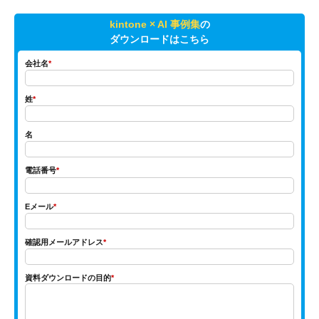
kintone × AI 事例集
の
ダウンロードはこちら
会社名
*
姓
*
名
電話番号
*
Eメール
*
確認用メールアドレス
*
資料ダウンロードの目的
*