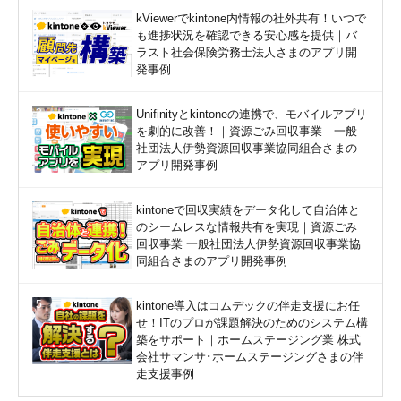
kViewerでkintone内情報の社外共有！いつで
も進捗状況を確認できる安心感を提供｜バ
ラスト社会保険労務士法人さまのアプリ開
発事例
Unifinityとkintoneの連携で、モバイルアプリ
を劇的に改善！｜資源ごみ回収事業 一般
社団法人伊勢資源回収事業協同組合さまの
アプリ開発事例
kintoneで回収実績をデータ化して自治体と
のシームレスな情報共有を実現｜資源ごみ
回収事業 一般社団法人伊勢資源回収事業協
同組合さまのアプリ開発事例
kintone導入はコムデックの伴走支援にお任
せ！ITのプロが課題解決のためのシステム構
築をサポート｜ホームステージング業 株式
会社サマンサ･ホームステージングさまの伴
走支援事例