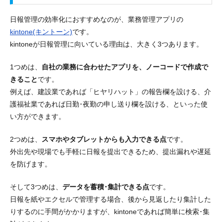
日報管理の効率化におすすめなのが、業務管理アプリの
kintone(キントーン)
です。
kintoneが日報管理に向いている理由は、大きく3つあります。
1つめは、
自社の業務に合わせたアプリを、ノーコードで作成で
きること
です。
例えば、建設業であれば「ヒヤリハット」の報告欄を設ける、介
護福祉業であれば日勤･夜勤の申し送り欄を設ける、といった使
い方ができます。
2つめは、
スマホやタブレットからも入力できる点
です。
外出先や現場でも手軽に日報を提出できるため、提出漏れや遅延
を防げます。
そして3つめは、
データを蓄積･集計できる点
です。
日報を紙やエクセルで管理する場合、後から見返したり集計した
りするのに手間がかかりますが、kintoneであれば簡単に検索･集