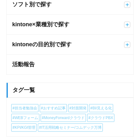
ソフト別で探す
kintone×業種別で探す
kintoneの目的別で探す
活動報告
タグ一覧
#担当者勉強会
#おすすめ記事
#対面開発
#BI/見える化
#WEBフォーム
#MoneyForwardクラウド
#クラウドPBX
#KPI/KGI管理
#IT活用戦略セミナー/コムデック万博