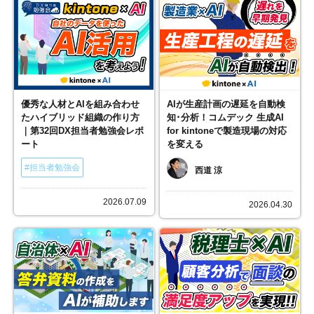
優秀な人材とAIを組み合わせ
AIが生産計画の遅延を自動検
たハイブリッド組織の作り方
知･分析！コムデック 生成AI
｜第32回DX担当者勉強会レポ
for kintoneで製造現場の対応
ート
を変える
#担当者勉強会
西道 涼
2026.07.09
2026.04.30