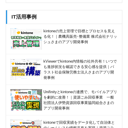
IT活用事例
kintoneの売上管理で目標とプロセスを見え
る化！｜農機具販売･整備業 株式会社ナリッ
シュさまのアプリ開発事例
kViewerでkintone内情報の社外共有！いつで
も進捗状況を確認できる安心感を提供｜バ
ラスト社会保険労務士法人さまのアプリ開
発事例
Unifinityとkintoneの連携で、モバイルアプリ
を劇的に改善！｜資源ごみ回収事業 一般
社団法人伊勢資源回収事業協同組合さまの
アプリ開発事例
kintoneで回収実績をデータ化して自治体と
のシームレスな情報共有を実現｜資源ごみ