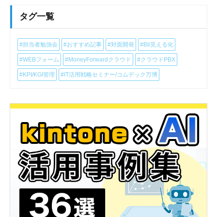
タグ一覧
#担当者勉強会
#おすすめ記事
#対面開発
#BI/見える化
#WEBフォーム
#MoneyForwardクラウド
#クラウドPBX
#KPI/KGI管理
#IT活用戦略セミナー/コムデック万博