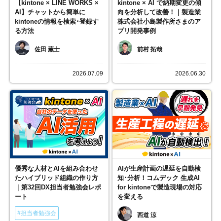
【kintone × LINE WORKS ×
kintone × AI で納期変更の傾
AI】チャットから簡単に
向を分析して改善！｜製造業
kintoneの情報を検索･登録す
株式会社小島製作所さまのア
る方法
プリ開発事例
佐田 薫士
前村 拓哉
2026.07.09
2026.06.30
優秀な人材とAIを組み合わせ
AIが生産計画の遅延を自動検
たハイブリッド組織の作り方
知･分析！コムデック 生成AI
｜第32回DX担当者勉強会レポ
for kintoneで製造現場の対応
ート
を変える
#担当者勉強会
西道 涼