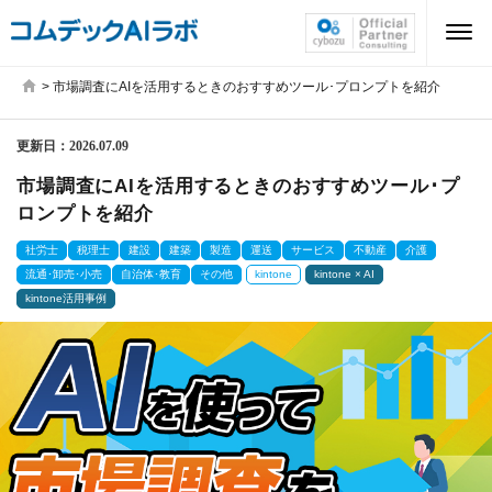
>
市場調査にAIを活用するときのおすすめツール･プロンプトを紹介
更新日：
2026.07.09
市場調査にAIを活用するときのおすすめツール･プ
ロンプトを紹介
社労士
税理士
建設
建築
製造
運送
サービス
不動産
介護
流通･卸売･小売
自治体･教育
その他
kintone
kintone × AI
kintone活用事例