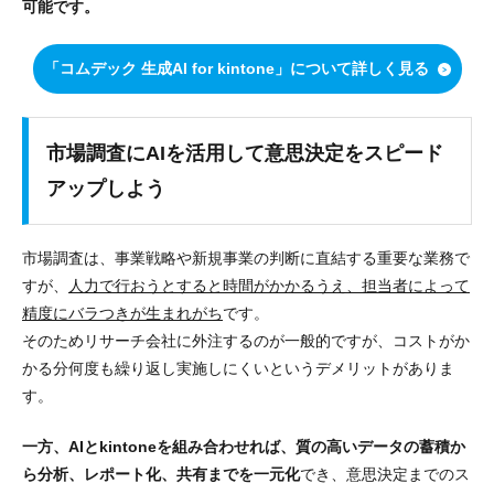
可能です。
「コムデック 生成AI for kintone」について詳しく見る
市場調査にAIを活用して意思決定をスピード
アップしよう
市場調査は、事業戦略や新規事業の判断に直結する重要な業務で
すが、
人力で行おうとすると時間がかかるうえ、担当者によって
精度にバラつきが生まれがち
です。
そのためリサーチ会社に外注するのが一般的ですが、コストがか
かる分何度も繰り返し実施しにくいというデメリットがありま
す。
一方、AIとkintoneを組み合わせれば、質の高いデータの蓄積か
ら分析、レポート化、共有までを一元化
でき、意思決定までのス