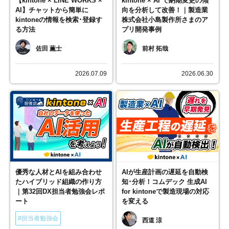
【kintone × LINE WORKS ×
kintone × AI で納期変更の傾
AI】チャットから簡単に
向を分析して改善！｜製造業
kintoneの情報を検索･登録す
株式会社小島製作所さまのア
る方法
プリ開発事例
佐田 薫士
前村 拓哉
2026.07.09
2026.06.30
優秀な人材とAIを組み合わせ
AIが生産計画の遅延を自動検
たハイブリッド組織の作り方
知･分析！コムデック 生成AI
｜第32回DX担当者勉強会レポ
for kintoneで製造現場の対応
ート
を変える
#担当者勉強会
西道 涼