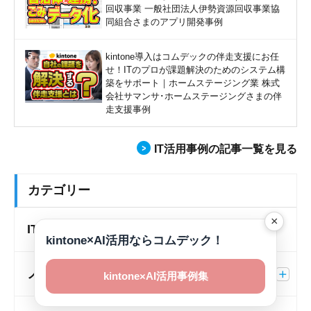
回収事業 一般社団法人伊勢資源回収事業協
同組合さまのアプリ開発事例
kintone導入はコムデックの伴走支援にお任
せ！ITのプロが課題解決のためのシステム構
築をサポート｜ホームステージング業 株式
会社サマンサ･ホームステージングさまの伴
走支援事例
IT活用事例の記事一覧を見る
カテゴリー
×
IT導入補助金
kintone×AI活用ならコムデック！
ノウハウ
kintone×AI活用事例集