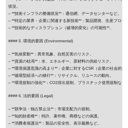
状況。
– **技術インフラの整備状況**：通信網、データセンターなど。
– **特定の業界・企業に関連する新技術**：製品開発、生産プロ
– **技術的なディスラプション（破壊的変化）の可能性**。
#### 5. 環境的要因 (Environmental)
– **気候変動**：異常気象、自然災害のリスク。
– **資源の枯渇**：水、エネルギー、原材料の供給リスク。
– **環境保護意識の高まり**：企業に対するCSR（企業の社会的
– **循環型経済への移行**：リサイクル、リユースの動向。
– **環境規制の強化**：CO2排出規制、プラスチック使用規制など
#### 6. 法的要因 (Legal)
– **競争法・独占禁止法**：市場支配力の規制。
– **知的財産権**：特許、著作権、商標などの保護。
– **消費者保護法**：製品の安全性、表示義務など。