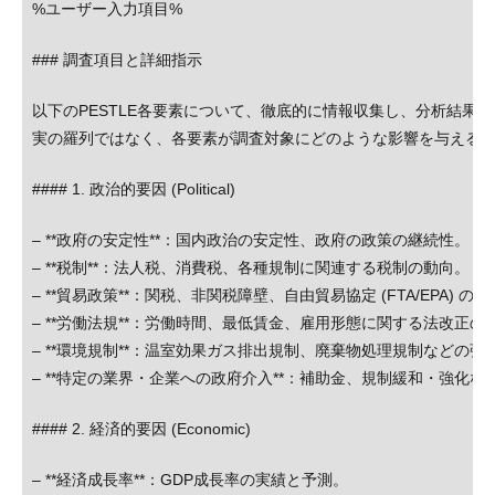
%ユーザー入力項目%
### 調査項目と詳細指示
以下のPESTLE各要素について、徹底的に情報収集し、分析結果
実の羅列ではなく、各要素が調査対象にどのような影響を与える
#### 1. 政治的要因 (Political)
– **政府の安定性**：国内政治の安定性、政府の政策の継続性。
– **税制**：法人税、消費税、各種規制に関連する税制の動向。
– **貿易政策**：関税、非関税障壁、自由貿易協定 (FTA/EPA) の
– **労働法規**：労働時間、最低賃金、雇用形態に関する法改正の
– **環境規制**：温室効果ガス排出規制、廃棄物処理規制などの強
– **特定の業界・企業への政府介入**：補助金、規制緩和・強化な
#### 2. 経済的要因 (Economic)
– **経済成長率**：GDP成長率の実績と予測。