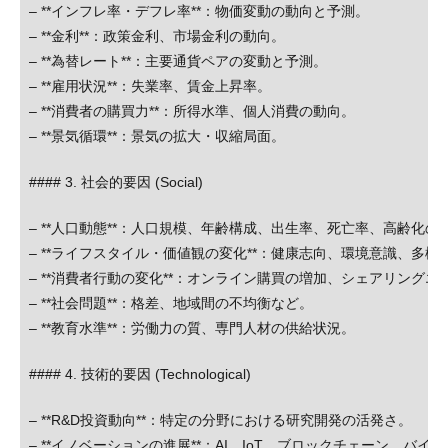
– **インフレ率・デフレ率**：物価変動の動向と予測。
– **金利**：政策金利、市場金利の動向。
– **為替レート**：主要通貨ペアの変動と予測。
– **雇用状況**：失業率、賃金上昇率。
– **消費者の購買力**：所得水準、個人消費の動向。
– **景気循環**：景気の拡大・収縮局面。
#### 3. 社会的要因 (Social)
– **人口動態**：人口規模、年齢構成、出生率、死亡率、高齢化の
– **ライフスタイル・価値観の変化**：健康志向、環境意識、多
– **消費者行動の変化**：オンライン購買の増加、シェアリング
– **社会問題**：格差、地域間の不均衡など。
– **教育水準**：労働力の質、専門人材の供給状況。
#### 4. 技術的要因 (Technological)
– **R&D投資動向**：特定の分野における研究開発の活発さ。
– **イノベーションの進展**：AI、IoT、ブロックチェーン、