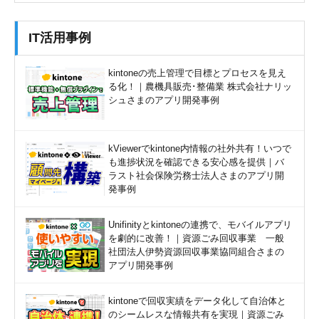
IT活用事例
kintoneの売上管理で目標とプロセスを見え
る化！｜農機具販売･整備業 株式会社ナリッ
シュさまのアプリ開発事例
kViewerでkintone内情報の社外共有！いつで
も進捗状況を確認できる安心感を提供｜バ
ラスト社会保険労務士法人さまのアプリ開
発事例
Unifinityとkintoneの連携で、モバイルアプリ
を劇的に改善！｜資源ごみ回収事業 一般
社団法人伊勢資源回収事業協同組合さまの
アプリ開発事例
kintoneで回収実績をデータ化して自治体と
のシームレスな情報共有を実現｜資源ごみ