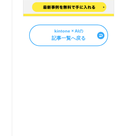
kintone × AIの
記事一覧へ戻る