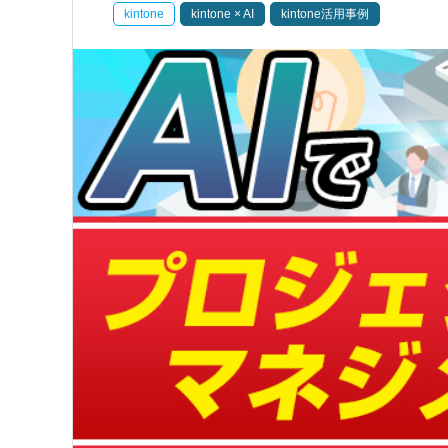
kintone
kintone × AI
kintone活用事例