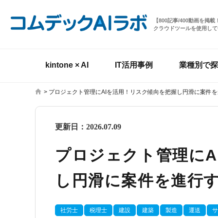
【800記事/400動画を
クラウドツールを使用して
kintone × AI
IT活用事例
業種別で探
>
プロジェクト管理にAIを活用！リスク傾向を把握し円滑に案件
更新日：
2026.07.09
プロジェクト管理にA
し円滑に案件を進行
社労士
税理士
建設
建築
製造
運送
サ