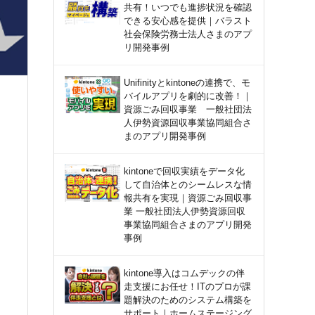
共有！いつでも進捗状況を確認
できる安心感を提供｜バラスト
社会保険労務士法人さまのアプ
リ開発事例
Unifinityとkintoneの連携で、モ
バイルアプリを劇的に改善！｜
資源ごみ回収事業 一般社団法
人伊勢資源回収事業協同組合さ
まのアプリ開発事例
kintoneで回収実績をデータ化
して自治体とのシームレスな情
報共有を実現｜資源ごみ回収事
業 一般社団法人伊勢資源回収
事業協同組合さまのアプリ開発
事例
kintone導入はコムデックの伴
走支援にお任せ！ITのプロが課
題解決のためのシステム構築を
サポート｜ホームステージング