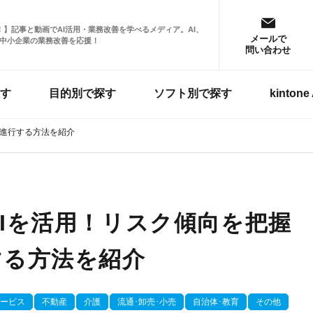
掲載！】記事と動画でAI活用・業務改善を学べるメディア。AI、
メールで
中小企業の業務改善を応援！
問い合わせ
す
目的別で探す
ソフト別で探す
kinto
を進行する方法を紹介
Iを活用！リスク傾向を把握
する方法を紹介
ービス
不動産
介護
流通･卸売･小売
自治体･教育
その他