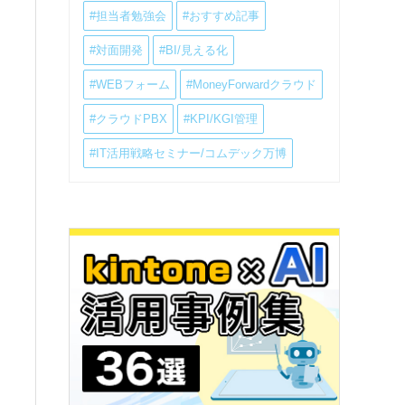
#担当者勉強会
#おすすめ記事
#対面開発
#BI/見える化
#WEBフォーム
#MoneyForwardクラウド
#クラウドPBX
#KPI/KGI管理
#IT活用戦略セミナー/コムデック万博