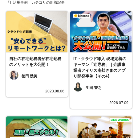
「IT活用事例」カテゴリの新着記事
自社の在宅勤務者が在宅勤務
IT・クラウド導入 現場定着の
のメリットを大公開！
キーマン「辻専務」｜介護事
業者アイリス南郊さまのアプ
徳田 幾美
リ開発事例【その4】
生田 智之
2023.08.06
2026.07.09