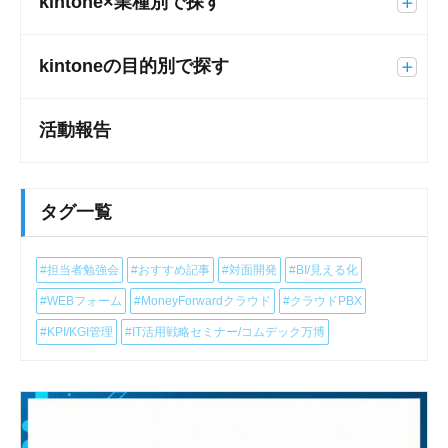
kintone×業種別で探す
kintoneの目的別で探す
活動報告
タグ一覧
#担当者勉強会
#おすすめ記事
#対面開発
#BI/見える化
#WEBフォーム
#MoneyForwardクラウド
#クラウドPBX
#KPI/KGI管理
#IT活用戦略セミナー/コムデック万博