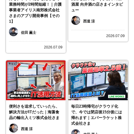
業務時間が2時間短縮！｜介護
酒屋 向井酒の店さまインタビ
事業者アイリス南郊株式会社
ュー
さまのアプリ開発事例【その
1】
西道 涼
佐田 薫士
2026.07.09
2026.07.09
便利さを追求していったら、
毎日23時帰宅がクラウド化
解決方法がITだった｜海藻食
で、今では閉店後15分後には
品の輸出入ミツ株式会社さま
帰れます｜エバーラケット株
式会社さま
西道 涼