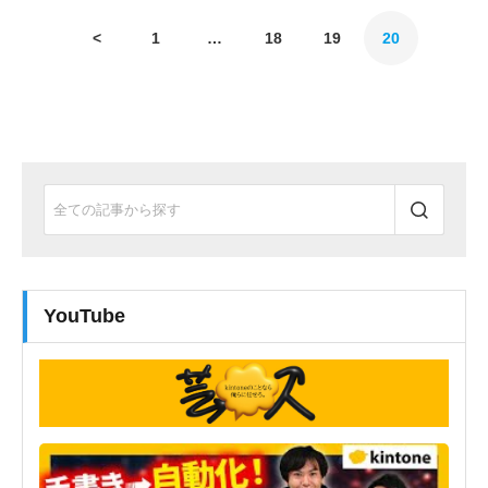
<
1
…
18
19
20
YouTube