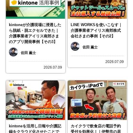
kintoneが介護現場に浸透した
LINE WORKSを使いこなす｜
ら脱紙・脱エクセルできた｜
介護事業者アイリス南郊株式
介護事業者アイリス南郊さま
会社さまの事例【その2】
のアプリ開発事例【その3】
佐田 薫士
佐田 薫士
2026.07.09
2026.07.09
kintoneを活用し日報や介護記
カイクラで飲食店の電話予約
録をクラウド化させたことで
受付を効率化！｜伊勢市の居