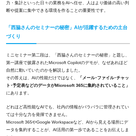
力・集計といった日々の業務をAIへ任せ、人はより価値の高い判
断や提案に集中できる環境を作ることの重要性です。
「西脇さんのセミナーの秘密」AIが活躍するための土台
づくり
ミニセミナー第二段は、「西脇さんのセミナーの秘密」と題し、
第一講座で披露されたMicrosoft Copilotのデモが、なぜあれほど
自然に動いていたのかを解説しました。
その答えは、AIの性能だけではなく、
「メール･ファイル･チャッ
ト･予定表などのデータがMicrosoft 365に集約されていること」
にあります。
どれほど高性能なAIでも、社内の情報がバラバラに管理されてい
ては十分な力を発揮できません。
Microsoft 365やGoogle Workspaceなど、AIから見える場所にデ
ータを集約することが、AI活用の第一歩であることをお伝えしま