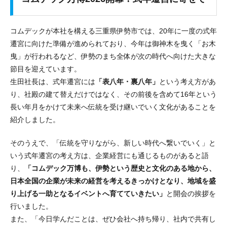
コムデックが本社を構える三重県伊勢市では、20年に一度の式年
遷宮に向けた準備が進められており、今年は御神木を曳く「お木
曳」が行われるなど、伊勢のまち全体が次の時代へ向けた大きな
節目を迎えています。
生田社長は、式年遷宮には
「表八年・裏八年」
という考え方があ
り、社殿の建て替えだけではなく、その前後を含めて16年という
長い年月をかけて未来へ伝統を受け継いでいく文化があることを
紹介しました。
そのうえで、「伝統を守りながら、新しい時代へ繋いでいく」と
いう式年遷宮の考え方は、企業経営にも通じるものがあると語
り、
「コムデック万博も、伊勢という歴史と文化のある地から、
日本全国の企業が未来の経営を考えるきっかけとなり、地域を盛
り上げる一助となるイベントへ育てていきたい」
と開会の挨拶を
行いました。
また、「今日学んだことは、ぜひ会社へ持ち帰り、社内で共有し