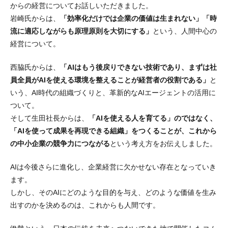
からの経営についてお話しいただきました。
岩崎氏からは、
「効率化だけでは企業の価値は生まれない」「時
流に適応しながらも原理原則を大切にする」
という、人間中心の
経営について。
西脇氏からは、
「AIはもう後戻りできない技術であり、まずは社
員全員がAIを使える環境を整えることが経営者の役割である」
と
いう、AI時代の組織づくりと、革新的なAIエージェントの活用に
ついて。
そして生田社長からは、
「AIを使える人を育てる」のではなく、
「AIを使って成果を再現できる組織」をつくることが、これから
の中小企業の競争力につながる
という考え方をお伝えしました。
AIは今後さらに進化し、企業経営に欠かせない存在となっていき
ます。
しかし、そのAIにどのような目的を与え、どのような価値を生み
出すのかを決めるのは、これからも人間です。