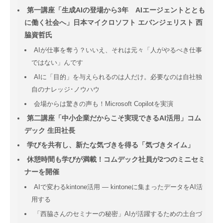
第一講座「生成AIの登場から3年 AIエージェントととも
に働く社会へ」日本マイクロソフト エバンジェリスト 西
脇資哲氏
AIが仕事を奪う？いいえ、それは元々「人がやるべき仕事
ではない」んです
AIに「目的」を与えられるのは人だけ。必要なのは自社独
自のナレッジ･ノウハウ
会場からは驚きの声も！Microsoft Copilotを実演
第二講座「中小企業だからこそ実現できるAI活用」コム
デック 生田社長
学びを共有し、新たな気づきを得る「気づきタイム」
休憩時間も学びが満載！コムデック社員が2つのミニセミ
ナーを開催
AIで変わるkintone活用 ― kintoneに集まったデータをAI活
用する
「西脇さんのセミナーの秘密」AIが活躍するための土台づ