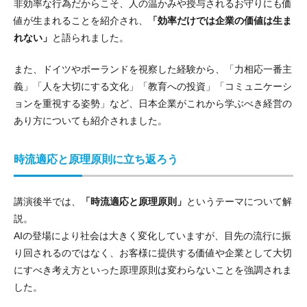
非効率な行為だからこそ、人の温かみや授与されるお守りにも価
値が生まれることを紹介され、
「効率だけでは企業の価値は生ま
れない」
と語られました。
また、ドイツやポーランドを視察した経験から、「力相応一番主
義」「人を大切にする文化」「教育への投資」「コミュニケーシ
ョンを重視する姿勢」など、日本企業がこれから学ぶべき経営の
あり方についても紹介されました。
時流適応と原理原則に立ち返ろう
講演後半では、
「時流適応と原理原則」
というテーマについて解
説。
AIの登場により社会は大きく変化していますが、目先の流行に振
り回されるのではなく、お客様に提供する価値や企業として大切
にすべき考え方といった原理原則は変わらないことを強調されま
した。