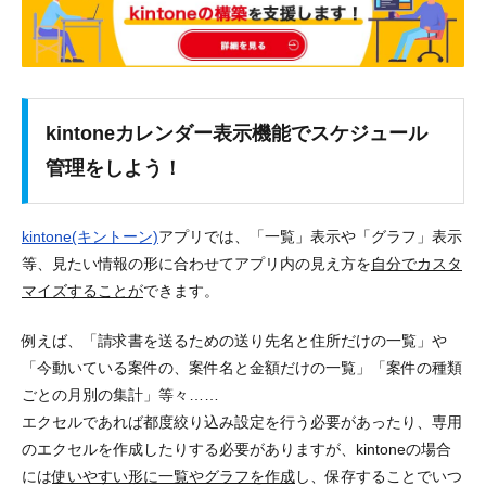
kintoneカレンダー表示機能でスケジュール
管理をしよう！
kintone(キントーン)
アプリでは、
「一覧」表示
や
「グラフ」表示
等、見たい情報の形に合わせてアプリ内の見え方を
自分でカスタ
マイズすることが
できます。
例えば、「請求書を送るための送り先名と住所だけの一覧」や
「今動いている案件の、案件名と金額だけの一覧」「案件の種類
ごとの月別の集計」等々……
エクセルであれば
都度絞り込み設定を行う
必要があったり、
専用
のエクセルを作成したりする
必要がありますが、kintoneの場合
には
使いやすい形に一覧やグラフを作成
し、保存することで
いつ