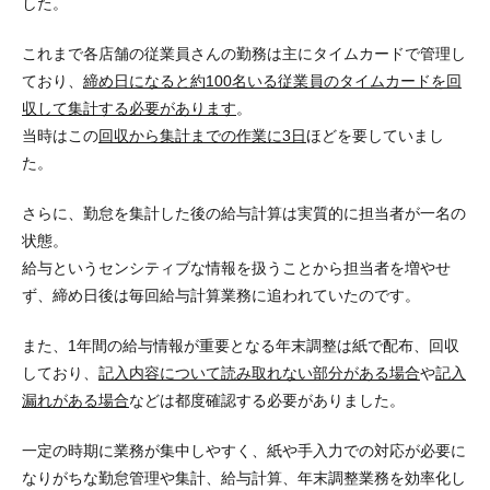
した。
これまで各店舗の従業員さんの勤務は主にタイムカードで管理し
ており、
締め日になると約100名いる従業員のタイムカードを回
収して集計する必要があります
。
当時はこの
回収から集計までの作業に3日
ほどを要していまし
た。
さらに、勤怠を集計した後の給与計算は実質的に担当者が一名の
状態。
給与というセンシティブな情報を扱うことから担当者を増やせ
ず、
締め日後は毎回給与計算業務に追われていた
のです。
また、1年間の給与情報が重要となる年末調整は紙で配布、回収
しており、
記入内容について読み取れない部分がある場合
や
記入
漏れがある場合
などは都度確認する必要がありました。
一定の時期に業務が集中しやすく、紙や手入力での対応が必要に
なりがちな勤怠管理や集計、給与計算、年末調整業務を効率化し