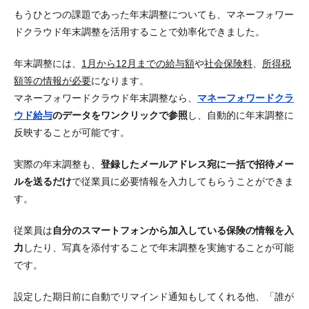
もうひとつの課題であった年末調整についても、マネーフォワー
ドクラウド年末調整を活用することで効率化できました。
年末調整には、
1月から12月までの給与額
や
社会保険料
、
所得税
額等の情報が必要
になります。
マネーフォワードクラウド年末調整なら、
マネーフォワードクラ
ウド給与
のデータをワンクリックで参照
し、
自動的に年末調整に
反映することが可能
です。
実際の年末調整も、
登録したメールアドレス宛に一括で招待メー
ルを送るだけ
で従業員に必要情報を入力してもらうことができま
す。
従業員は
自分のスマートフォンから加入している保険の情報を入
力
したり、写真を添付することで
年末調整を実施することが可能
です。
設定した期日前に自動でリマインド通知
もしてくれる他、「誰が