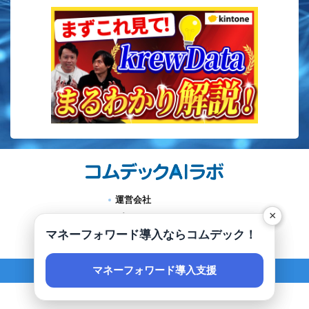
運営会社
×
×
プライバシーポリシー
KING OF TIME導入ならコムデック！
マネーフォワード導入ならコムデック！
コムデックラボとは
マネーフォワード導入支援
KING OF TIME 導入支援
©2026 コムデックAIラボ. All Rights Reserved.