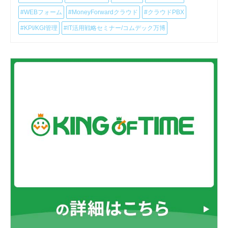
#WEBフォーム
#MoneyForwardクラウド
#クラウドPBX
#KPI/KGI管理
#IT活用戦略セミナー/コムデック万博