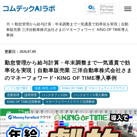
>
勤怠管理から給与計算・年末調整まで一気通貫で効率化を実現｜自動
車販売業 三洋自動車株式会社さまのマネーフォワード･KING OF TIME導入
事例
更新日：
2026.07.09
勤怠管理から給与計算・年末調整まで一気通貫で効
率化を実現｜自動車販売業 三洋自動車株式会社さま
のマネーフォワード･KING OF TIME導入事例
ソフト別で探す
流通･卸売･小売
KING OF TIME
マネーフォワードクラウド
営業管理
請求管理
バックオフィスDX
バックオフィス導入事例
KING OF TIME活用事例
マネーフォワードクラウド活用事例