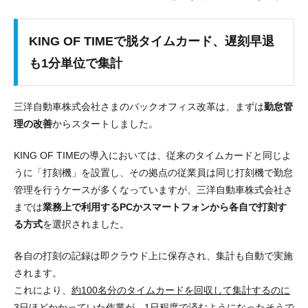
KING OF TIMEで脱タイムカード、遅刻早退
も1分単位で集計
三洋自動車株式会社さまのバックオフィス改革は、まずは
勤怠管
理の改善
からスタートしました。
KING OF TIMEの導入においては、従来のタイムカードと同じよ
うに「打刻機」を設置し、その拠点の従業員は同じ打刻機で勤怠
管理を行うケースが多くなっていますが、三洋自動車株式会社さ
までは
業務上で利用するPCかスマートフォンから各自で打刻す
る方式
を選択されました。
各自の打刻の記録は即クラウド上に保存され、集計も自動で実施
されます。
これにより、
約100名分のタイムカードを回収して集計するのに
3日ほどかかっていた作業
が、
1日程度で済むようになった
そうで