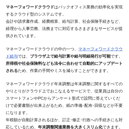
マネーフォワードクラウド
は
バックオフィス業務の効率化を実現
するクラウド型のシステム
です。
会計や請求書作成、経費精算、給与計算、社会保険手続きなど、
経理から人事労務、法務までに対応するさまざまなサービスが提
供されています。
マネーフォワードクラウドの中の一つ、
マネーフォワードクラウ
ド給与
では、
ブラウザ上で給与計算や給与明細発行が可能
です。
所得税や社会保険料なども法令に合わせて自動的にアップデート
される
ため、作業の手間やミスを減らすことができます。
マネーフォワードクラウド年末調整は
年末調整に関するすべての
やりとりがクラウド上でおこなえるサービス
で、従業員は自分の
スマートフォンやPCからアンケート形式で設問に答えていくだ
けで必要書類が出来上がるため、紙の準備･配布･回収などが不要
になります。
年税額が自動計算されるほか、訂正･修正･行政への手続きにも対
応しているため、
年末調整関連業務を大きくスリム化
できます。