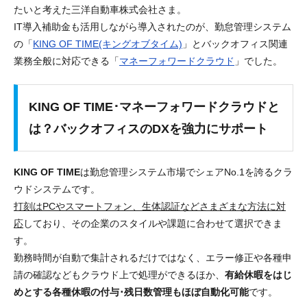
たいと考えた三洋自動車株式会社さま。
IT導入補助金も活用しながら導入されたのが、勤怠管理システム
の「
KING OF TIME(キングオブタイム)
」とバックオフィス関連
業務全般に対応できる「
マネーフォワードクラウド
」でした。
KING OF TIME･マネーフォワードクラウドと
は？バックオフィスのDXを強力にサポート
KING OF TIME
は
勤怠管理システム市場でシェアNo.1を誇るクラ
ウドシステム
です。
打刻はPCやスマートフォン、生体認証などさまざまな方法に対
応
しており、その企業のスタイルや課題に合わせて選択できま
す。
勤務時間が自動で集計されるだけではなく、エラー修正や各種申
請の確認などもクラウド上で処理ができるほか、
有給休暇をはじ
めとする各種休暇の付与･残日数管理もほぼ自動化可能
です。