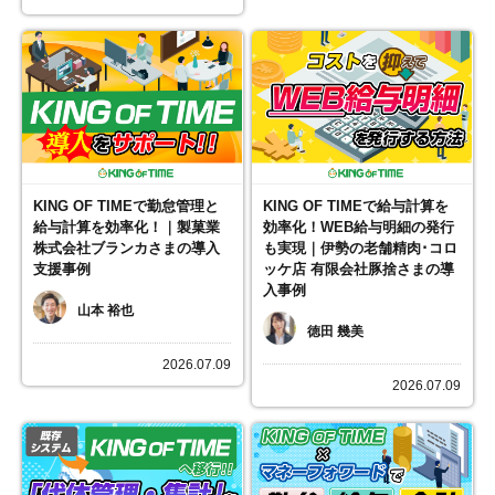
KING OF TIMEで勤怠管理と
KING OF TIMEで給与計算を
給与計算を効率化！｜製菓業
効率化！WEB給与明細の発行
株式会社ブランカさまの導入
も実現｜伊勢の老舗精肉･コロ
支援事例
ッケ店 有限会社豚捨さまの導
入事例
山本 裕也
徳田 幾美
2026.07.09
2026.07.09