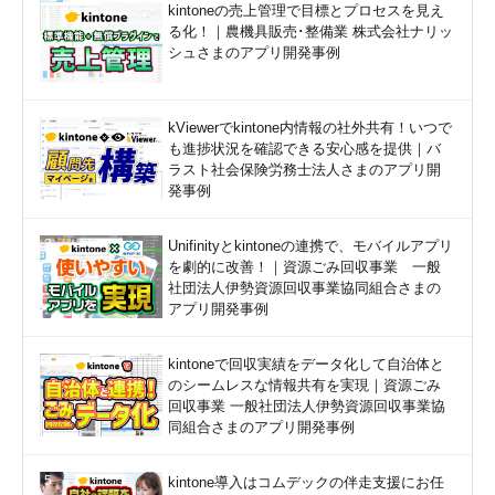
kintoneの売上管理で目標とプロセスを見え
る化！｜農機具販売･整備業 株式会社ナリッ
シュさまのアプリ開発事例
kViewerでkintone内情報の社外共有！いつで
も進捗状況を確認できる安心感を提供｜バ
ラスト社会保険労務士法人さまのアプリ開
発事例
Unifinityとkintoneの連携で、モバイルアプリ
を劇的に改善！｜資源ごみ回収事業 一般
社団法人伊勢資源回収事業協同組合さまの
アプリ開発事例
kintoneで回収実績をデータ化して自治体と
のシームレスな情報共有を実現｜資源ごみ
回収事業 一般社団法人伊勢資源回収事業協
同組合さまのアプリ開発事例
kintone導入はコムデックの伴走支援にお任