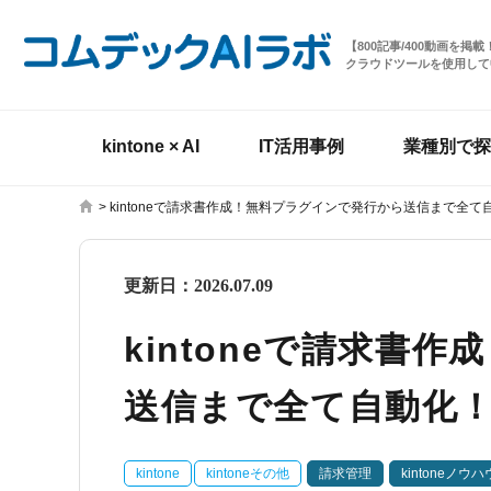
【800記事/400動画を
クラウドツールを使用して
kintone × AI
IT活用事例
業種別で探
>
kintoneで請求書作成！無料プラグインで発行から送信まで全て
更新日：
2026.07.09
kintoneで請求書
送信まで全て自動化
kintone
kintoneその他
請求管理
kintoneノウハ