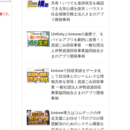
共有！いつでも進捗状況を確認
できる安心感を提供｜バラスト
社会保険労務士法人さまのアプ
リ開発事例
Unifinityとkintoneの連携で、モ
バイルアプリを劇的に改善！｜
資源ごみ回収事業 一般社団法
人伊勢資源回収事業協同組合さ
まのアプリ開発事例
kintoneで回収実績をデータ化
して自治体とのシームレスな情
報共有を実現｜資源ごみ回収事
業 一般社団法人伊勢資源回収
事業協同組合さまのアプリ開発
事例
kintone導入はコムデックの伴
走支援にお任せ！ITのプロが課
題解決のためのシステム構築を
サポート｜ホームステージング