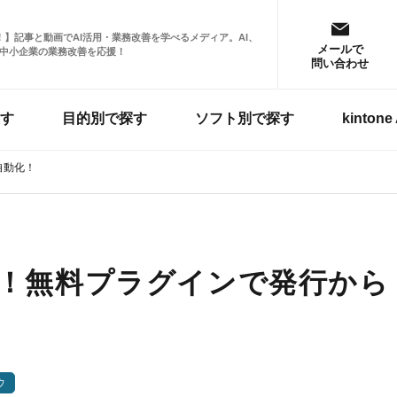
掲載！】記事と動画でAI活用・業務改善を学べるメディア。AI、
メールで
中小企業の業務改善を応援！
問い合わせ
す
目的別で探す
ソフト別で探す
kinto
自動化！
作成！無料プラグインで発行から
！
ウ