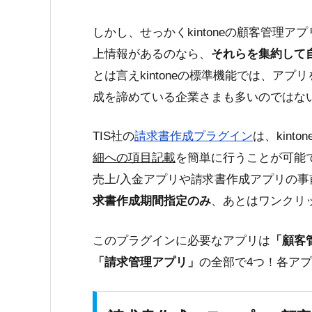
しかし、せっかくkintoneの顧客管理
上情報があるのなら、
それらを集約して
とは言えkintoneの標準機能では、ア
成を諦めている企業さまも多いのではな
TIS社の
請求書作成プラグイン
は、kint
細への項目記載
を簡単に行うことが可能
売上/入金アプリや請求書作成アプリの
求書作成期間指定のみ
、あとは
ワンクリ
このプラグインに必要なアプリは
「顧客
「請求管理アプリ」
の全部で4つ！各ア