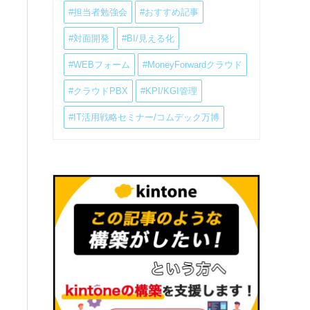
#担当者勉強会
#おすすめ記事
#対面開発
#BI/見える化
#WEBフォーム
#MoneyForwardクラウド
#クラウドPBX
#KPI/KGI管理
#IT活用戦略セミナー/コムデック万博