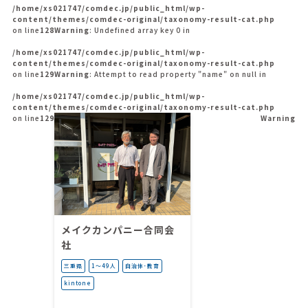
/home/xs021747/comdec.jp/public_html/wp-
content/themes/comdec-original/taxonomy-result-cat.php
on line
128
Warning
: Undefined array key 0 in
/home/xs021747/comdec.jp/public_html/wp-
content/themes/comdec-original/taxonomy-result-cat.php
on line
129
Warning
: Attempt to read property "name" on null in
/home/xs021747/comdec.jp/public_html/wp-
content/themes/comdec-original/taxonomy-result-cat.php
on line
129
Warning
メイクカンパニー合同会
社
三重県
1〜49人
自治体･教育
kintone