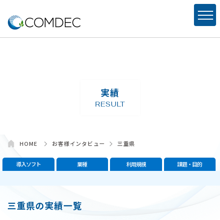
Warning
: Undefined array key "test" in
/home/xs021747/comdec.jp/public_html/wp-content/themes/comdec-
original/taxonomy-result-cat.php
on line
29
実績
RESULT
HOME
お客様インタビュー
三重県
導入ソフト
業種
利用規模
課題・目的
三重県の実績一覧