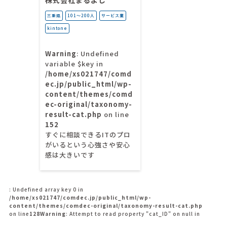
株式会社まるよし
三重県
101〜200人
サービス業
kintone
Warning
: Undefined
variable $key in
/home/xs021747/comd
ec.jp/public_html/wp-
content/themes/comd
ec-original/taxonomy-
result-cat.php
on line
152
すぐに相談できるITのプロ
がいるという心強さや安心
感は大きいです
: Undefined array key 0 in
/home/xs021747/comdec.jp/public_html/wp-
content/themes/comdec-original/taxonomy-result-cat.php
on line
128
Warning
: Attempt to read property "cat_ID" on null in