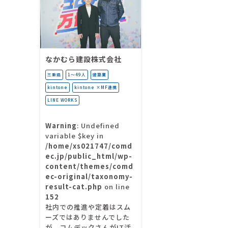
なかむら建設株式会社
三重県
1〜49人
建築業
kintone
kintone ×MF連携
LINE WORKS
Warning
: Undefined
variable $key in
/home/xs021747/comd
ec.jp/public_html/wp-
content/themes/comd
ec-original/taxonomy-
result-cat.php
on line
152
社内での推進や定着はスム
ーズではありませんでした
が、コムデックさんがIT活