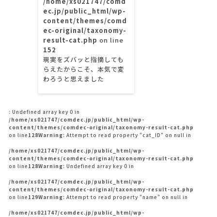
/home/xs021747/comd
ec.jp/public_html/wp-
content/themes/comd
ec-original/taxonomy-
result-cat.php
on line
152
現実をズバッと指摘しても
らえたからこそ、本気で変
わろうと思えました
: Undefined array key 0 in
/home/xs021747/comdec.jp/public_html/wp-
content/themes/comdec-original/taxonomy-result-cat.php
on line
128
Warning
: Attempt to read property "cat_ID" on null in
/home/xs021747/comdec.jp/public_html/wp-
content/themes/comdec-original/taxonomy-result-cat.php
on line
128
Warning
: Undefined array key 0 in
/home/xs021747/comdec.jp/public_html/wp-
content/themes/comdec-original/taxonomy-result-cat.php
on line
129
Warning
: Attempt to read property "name" on null in
/home/xs021747/comdec.jp/public_html/wp-