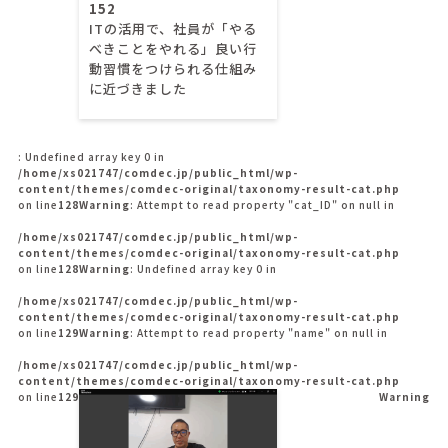
152
ITの活用で、社員が「やる
べきことをやれる」良い行
動習慣をつけられる仕組み
に近づきました
: Undefined array key 0 in
/home/xs021747/comdec.jp/public_html/wp-
content/themes/comdec-original/taxonomy-result-cat.php
on line
128
Warning
: Attempt to read property "cat_ID" on null in
/home/xs021747/comdec.jp/public_html/wp-
content/themes/comdec-original/taxonomy-result-cat.php
on line
128
Warning
: Undefined array key 0 in
/home/xs021747/comdec.jp/public_html/wp-
content/themes/comdec-original/taxonomy-result-cat.php
on line
129
Warning
: Attempt to read property "name" on null in
/home/xs021747/comdec.jp/public_html/wp-
content/themes/comdec-original/taxonomy-result-cat.php
on line
129
Warning