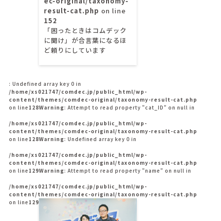
ec-original/taxonomy-
result-cat.php
on line
152
「困ったときはコムデック
に聞け」が合言葉になるほ
ど頼りにしています
: Undefined array key 0 in
/home/xs021747/comdec.jp/public_html/wp-
content/themes/comdec-original/taxonomy-result-cat.php
on line
128
Warning
: Attempt to read property "cat_ID" on null in
/home/xs021747/comdec.jp/public_html/wp-
content/themes/comdec-original/taxonomy-result-cat.php
on line
128
Warning
: Undefined array key 0 in
/home/xs021747/comdec.jp/public_html/wp-
content/themes/comdec-original/taxonomy-result-cat.php
on line
129
Warning
: Attempt to read property "name" on null in
/home/xs021747/comdec.jp/public_html/wp-
content/themes/comdec-original/taxonomy-result-cat.php
on line
129