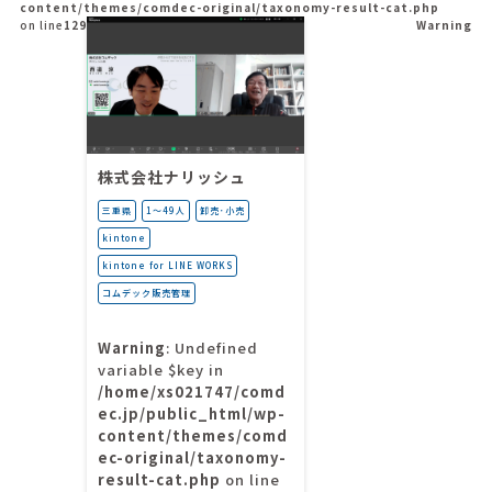
content/themes/comdec-original/taxonomy-result-cat.php
on line
129
Warning
株式会社ナリッシュ
三重県
1〜49人
卸売･小売
kintone
kintone for LINE WORKS
コムデック販売管理
Warning
: Undefined
variable $key in
/home/xs021747/comd
ec.jp/public_html/wp-
content/themes/comd
ec-original/taxonomy-
result-cat.php
on line