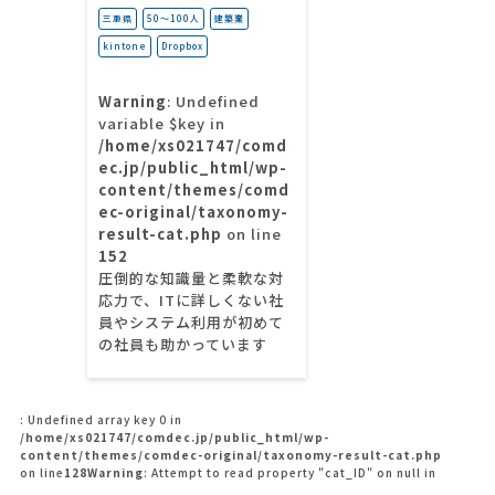
三重県
50〜100人
建築業
kintone
Dropbox
Warning
: Undefined
variable $key in
/home/xs021747/comd
ec.jp/public_html/wp-
content/themes/comd
ec-original/taxonomy-
result-cat.php
on line
152
圧倒的な知識量と柔軟な対
応力で、ITに詳しくない社
員やシステム利用が初めて
の社員も助かっています
: Undefined array key 0 in
/home/xs021747/comdec.jp/public_html/wp-
content/themes/comdec-original/taxonomy-result-cat.php
on line
128
Warning
: Attempt to read property "cat_ID" on null in