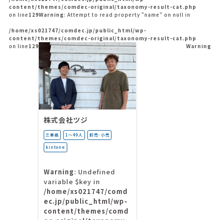
content/themes/comdec-original/taxonomy-result-cat.php
on line
129
Warning
: Attempt to read property "name" on null in
/home/xs021747/comdec.jp/public_html/wp-
content/themes/comdec-original/taxonomy-result-cat.php
on line
129
Warning
株式会社ツジ
三重県
1〜49人
卸売･小売
kintone
Warning
: Undefined
variable $key in
/home/xs021747/comd
ec.jp/public_html/wp-
content/themes/comd