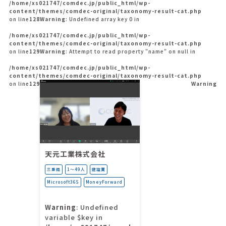
/home/xs021747/comdec.jp/public_html/wp-
content/themes/comdec-original/taxonomy-result-cat.php
on line
128
Warning
: Undefined array key 0 in
/home/xs021747/comdec.jp/public_html/wp-
content/themes/comdec-original/taxonomy-result-cat.php
on line
129
Warning
: Attempt to read property "name" on null in
/home/xs021747/comdec.jp/public_html/wp-
content/themes/comdec-original/taxonomy-result-cat.php
on line
129
Warning
天元工業株式会社
三重県
1〜49人
建設業
Microsoft365
MoneyForward
Warning
: Undefined
variable $key in