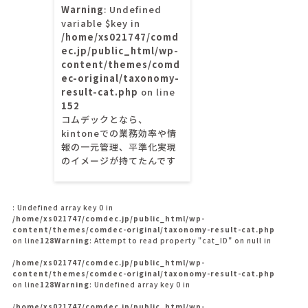
Warning
: Undefined
variable $key in
/home/xs021747/comd
ec.jp/public_html/wp-
content/themes/comd
ec-original/taxonomy-
result-cat.php
on line
152
コムデックとなら、
kintoneでの業務効率や情
報の一元管理、平準化実現
のイメージが持てたんです
: Undefined array key 0 in
/home/xs021747/comdec.jp/public_html/wp-
content/themes/comdec-original/taxonomy-result-cat.php
on line
128
Warning
: Attempt to read property "cat_ID" on null in
/home/xs021747/comdec.jp/public_html/wp-
content/themes/comdec-original/taxonomy-result-cat.php
on line
128
Warning
: Undefined array key 0 in
/home/xs021747/comdec.jp/public_html/wp-