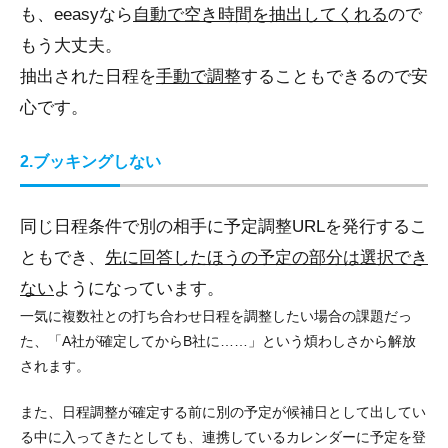
も、eeasyなら
自動で空き時間を抽出してくれる
ので
もう大丈夫。
抽出された日程を
手動で調整
することもできるので安
心です。
2.ブッキングしない
同じ日程条件で別の相手に予定調整URLを発行するこ
ともでき、
先に回答したほうの予定の部分は選択でき
ない
ようになっています。
一気に複数社との打ち合わせ日程を調整したい場合の課題だっ
た、「A社が確定してからB社に……」という煩わしさから解放
されます。
また、日程調整が確定する前に別の予定が候補日として出してい
る中に入ってきたとしても、連携しているカレンダーに予定を登