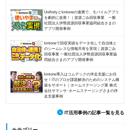
Unifinityとkintoneの連携で、モバイルアプリ
を劇的に改善！｜資源ごみ回収事業 一般
社団法人伊勢資源回収事業協同組合さまの
アプリ開発事例
kintoneで回収実績をデータ化して自治体と
のシームレスな情報共有を実現｜資源ごみ
回収事業 一般社団法人伊勢資源回収事業協
同組合さまのアプリ開発事例
kintone導入はコムデックの伴走支援にお任
せ！ITのプロが課題解決のためのシステム構
築をサポート｜ホームステージング業 株式
会社サマンサ･ホームステージングさまの伴
走支援事例
IT活用事例の記事一覧を見る
カテゴリー