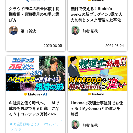
クラウドPBXの料金比較｜初
無料で使える！Ribbit’s
期費用・月額費用の相場と選
worksの新プラグイン3選で入
び方
力制御とタスク管理を効率化
濱口 裕汰
前村 拓哉
2026.08.05
2026.08.04
AI社員と働く時代へ。「AIで
kintoneは税理士事務所でも使
成果を再現できる組織」にな
える！MyKomonとの違いを
ろう｜コムデック万博2026
解説
#IT活用戦略セミナー/コムデッ
前村 拓哉
ク万博