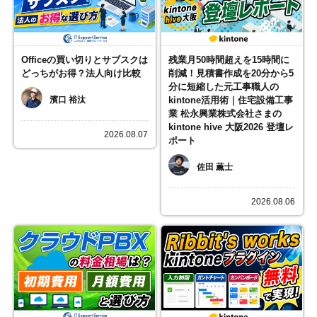
Officeの買い切りとサブスクは
残業月50時間超えを15時間に
どっちがお得？法人向け比較
削減！見積書作成を20分から5
分に短縮した元工事職人の
濱口 裕汰
kintone活用術｜住宅設備工事
業 松永興業株式会社さまの
kintone hive 大阪2026 登壇レ
2026.08.07
ポート
佐田 薫士
2026.08.06