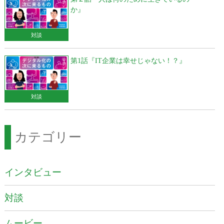
か』
対談
第1話『IT企業は幸せじゃない！？』
対談
カテゴリー
インタビュー
対談
ムービー