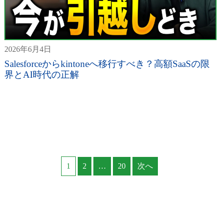
2026年6月4日
Salesforceからkintoneへ移行すべき？高額SaaSの限
界とAI時代の正解
1
2
…
20
次へ