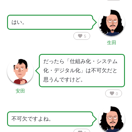
はい。
favorite
5
生田
だったら「仕組み化・システム
化・デジタル化」は不可欠だと
思うんですけど。
安田
favorite
0
不可欠ですよね。