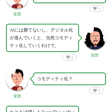
favorite
0
安田
AIには勝てないし、デジタル化
が進んでいくと、当然コモディ
ティ化していくわけで。
生田
favorite
0
コモディティ化？
favorite
0
安田