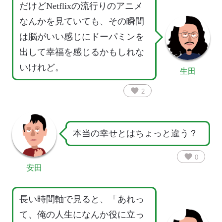
だけどNetflixの流行りのアニメ
なんかを見ていても、その瞬間
は脳がいい感じにドーパミンを
出して幸福を感じるかもしれな
いけれど。
生田
favorite
2
本当の幸せとはちょっと違う？
favorite
0
安田
長い時間軸で見ると、「あれっ
て、俺の人生になんか役に立っ