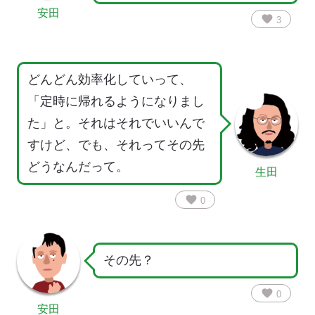
安田
favorite
3
どんどん効率化していって、
「定時に帰れるようになりまし
た」と。それはそれでいいんで
すけど、でも、それってその先
どうなんだって。
生田
favorite
0
その先？
favorite
0
安田