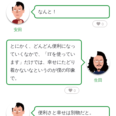
なんと！
favorite
0
安田
とにかく、どんどん便利になっ
ていくなかで、「ITを使ってい
ます」だけでは、幸せにたどり
着かないなというのが僕の印象
で。
生田
favorite
0
便利さと幸せは別物だと。