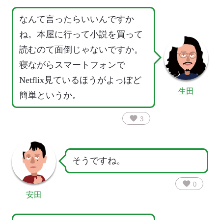
なんて言ったらいいんですか
ね。本屋に行って小説を買って
読むのて面倒じゃないですか。
寝ながらスマートフォンで
Netflix見ているほうがよっぽど
生田
簡単というか。
favorite
3
そうですね。
favorite
0
安田