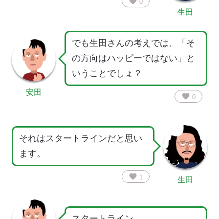
favorite
0
生田
でも生田さんの考えでは、「そ
の方向はハッピーではない」と
いうことでしょ？
安田
favorite
0
それはスタートラインだと思い
ます。
favorite
1
生田
スタートライン