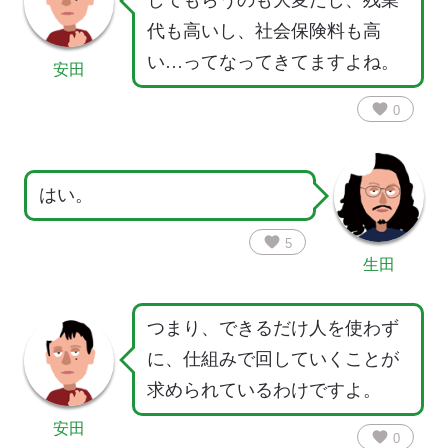
してもらうのも大変だし、残業
代も高いし、社会保険料も高
い…ってなってきてますよね。
安田
favorite
0
はい。
favorite
5
生田
つまり、できるだけ人を使わず
に、仕組みで回していくことが
求められているわけですよ。
安田
favorite
0