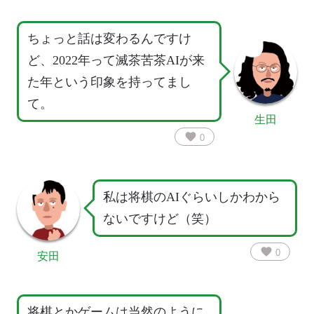
ちょっと話は変わるんですけ
ど、2022年って滅茶苦茶AIが来
た年という印象を持ってまし
て。
生田
favorite
0
私は将棋のAIぐらいしかわから
ないですけど（笑）
favorite
0
安田
将棋とかゲームは当然のように