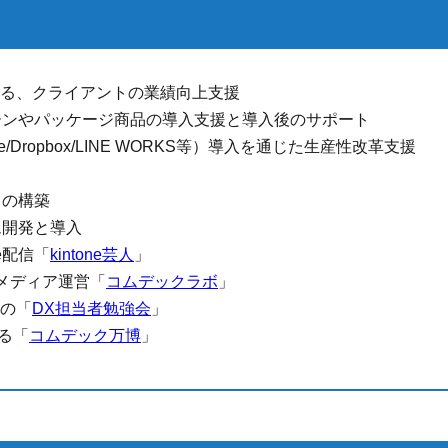
による、クライアントの業績向上支援
トーンやパッケージ商品の導入支援と導入後のサポート
ne/Dropbox/LINE WORKS等）導入を通じた生産性改革支援
クの構築
ム開発と導入
be配信「
kintone芸人
」
ドメディア運営「
コムデックラボ
」
めの「
DX担当者勉強会
」
する「
コムデック万博
」