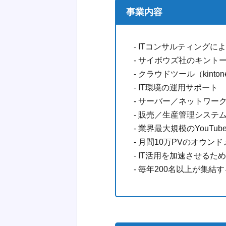
事業内容
- ITコンサルティング
- サイボウズ社のキン
- クラウドツール（kinto
- IT環境の運用サポート
- サーバー／ネットワー
- 販売／生産管理システ
- 業界最大規模のYouTu
- 月間10万PVのオウン
- IT活用を加速させるた
- 毎年200名以上が集結