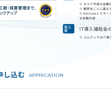
タスク作成の自動
顧問先ごとに異な
kintoneとマ
を自動作成
第三
IT導入補助金
章
コムデックはIT
申し込む
APPRICATION