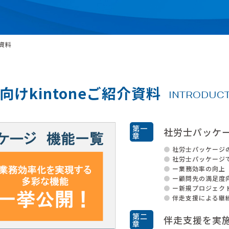
資料
向けkintoneご紹介資料
INTRODUC
第一
社労士パッケ
章
社労士パッケージ
社労士パッケージ
ー業務効率の向上
ー顧問先の満足度
ー新規プロジェク
伴走支援による継
第二
伴走支援を実
章