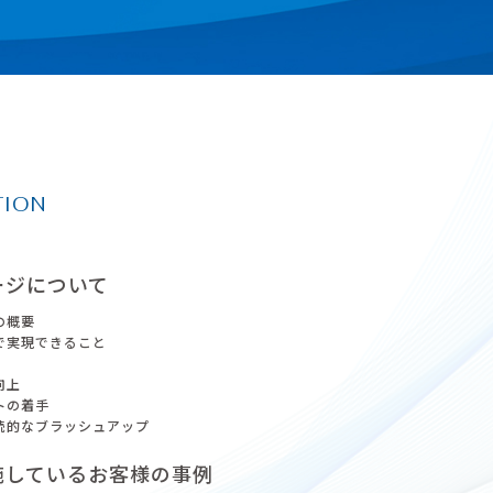
TION
ージについて
の概要
で実現できること
向上
トの着手
続的なブラッシュアップ
施しているお客様の事例