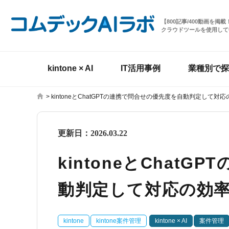
【800記事/400動画を
クラウドツールを使用して
kintone × AI
IT活用事例
業種別で探
>
kintoneとChatGPTの連携で問合せの優先度を自動判定して対
更新日：
2026.03.22
kintoneとChat
動判定して対応の効
kintone
kintone案件管理
kintone × AI
案件管理