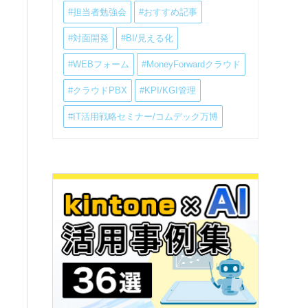
#担当者勉強会
#おすすめ記事
#対面開発
#BI/見える化
#WEBフォーム
#MoneyForwardクラウド
#クラウドPBX
#KPI/KGI管理
#IT活用戦略セミナー/コムデック万博