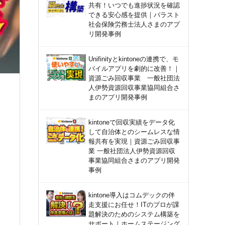
共有！いつでも進捗状況を確認
できる安心感を提供｜バラスト
社会保険労務士法人さまのアプ
リ開発事例
Unifinityとkintoneの連携で、モ
バイルアプリを劇的に改善！｜
資源ごみ回収事業 一般社団法
人伊勢資源回収事業協同組合さ
まのアプリ開発事例
kintoneで回収実績をデータ化
して自治体とのシームレスな情
報共有を実現｜資源ごみ回収事
業 一般社団法人伊勢資源回収
事業協同組合さまのアプリ開発
事例
kintone導入はコムデックの伴
走支援にお任せ！ITのプロが課
題解決のためのシステム構築を
サポート｜ホームステージング