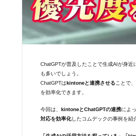
ChatGPTが普及したことで生成AIが
も多いでしょう。
ChatGPTは
kintoneと連携させる
ことで、
を効率化できます。
今回は、
kintoneとChatGPTの連携
によ
対応を効率化
したコムデックの事例を紹