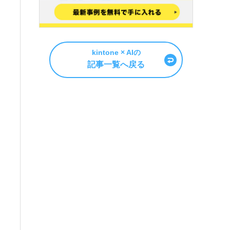
kintone × AIの
記事一覧へ戻る