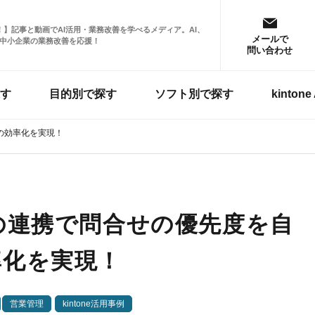
掲載！】記事と動画でAI活用・業務改善を学べるメディア。AI、
メールで
中小企業の業務改善を応援！
問い合わせ
す
目的別で探す
ソフト別で探す
kinto
応の効率化を実現！
GPTの連携で問合せの優先度を自
率化を実現！
営業管理
kintone活用事例