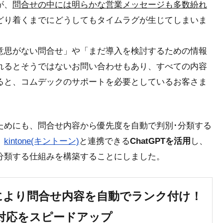
が、
問合せの中には明らかな営業メッセージも多数紛れ
どり着くまでにどうしてもタイムラグが生じて
しまいま
意思がない問合せ」や「まだ導入を検討するための情報
れるとそうではないお問い合わせもあり、すべての内容
ると、
コムデックのサポートを必要としているお客さま
。
ためにも、問合せ内容から優先度を自動で判別･分類する
、
kintone(キントーン)
と連携できる
ChatGPTを活用
し、
分類する仕組み
を構築することにしました。
の連携により問合せ内容を自動でランク付け！
対応をスピードアップ